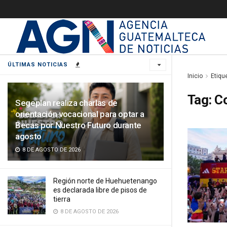
ÚLTIMAS NOTICIAS
Inicio
Etiqu
Tag:
C
Segeplan realiza charlas de
orientación vocacional para optar a
Becas por Nuestro Futuro durante
agosto
8 DE AGOSTO DE 2026
Región norte de Huehuetenango
es declarada libre de pisos de
tierra
8 DE AGOSTO DE 2026