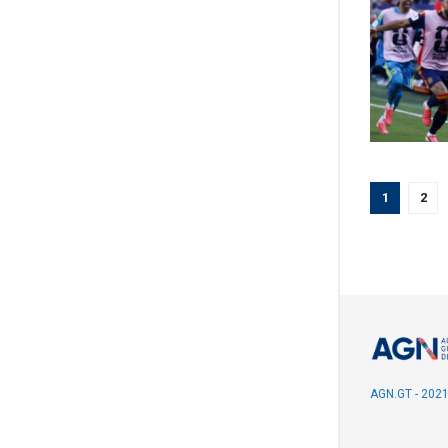
1
2
AGN.GT - 202