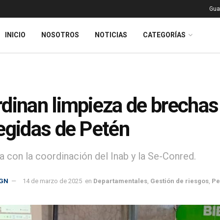
Gua
INICIO
NOSOTROS
NOTICIAS
CATEGORÍAS
dinan limpieza de brechas
egidas de Petén
a con la coordinación del Inab y la Se-Conred.
GN
14 de marzo de 2025
en
Departamentales
,
Gestión de riesgos
,
Pe