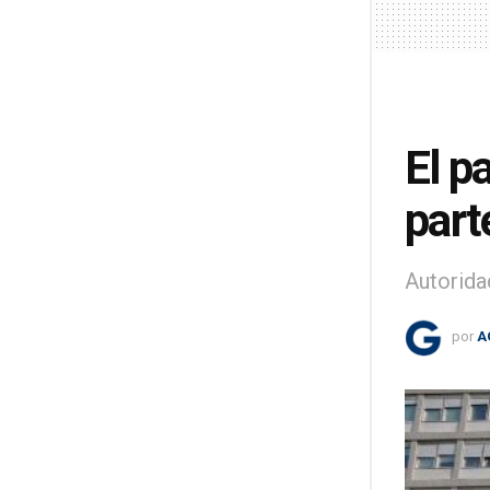
El p
part
Autorida
por
A