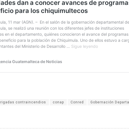
brigadas contraincendios
conap
Conred
Gobernación Depart