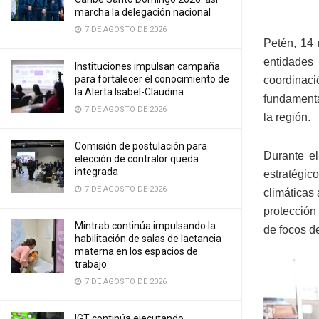
marcha la delegación nacional
7 DE AGOSTO DE 2026
Petén, 14
entidades
Instituciones impulsan campaña
para fortalecer el conocimiento de
coordinac
la Alerta Isabel-Claudina
fundamenta
7 DE AGOSTO DE 2026
la región.
Comisión de postulación para
Durante el
elección de contralor queda
integrada
estratégic
7 DE AGOSTO DE 2026
climáticas 
protección
Mintrab continúa impulsando la
de focos d
habilitación de salas de lactancia
materna en los espacios de
trabajo
7 DE AGOSTO DE 2026
IGT continúa ejecutando