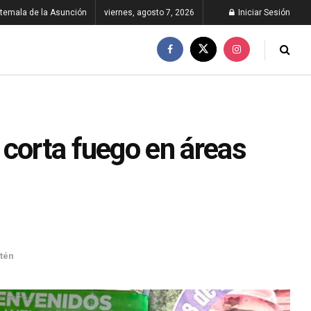
temala de la Asunción
viernes, agosto 7, 2026
Iniciar Sesión
 corta fuego en áreas
tén