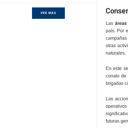
Conser
VER MÁS
Las
áreas 
país. Por 
campañas d
otras acti
naturales.
En este se
conato de 
brigadas c
Las accion
operativos
significat
futuras ge