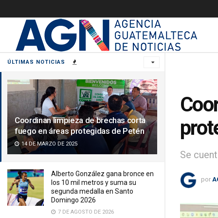
ÚLTIMAS NOTICIAS
Coor
Coordinan limpieza de brechas corta
prot
fuego en áreas protegidas de Petén
14 DE MARZO DE 2025
Se cuent
Alberto González gana bronce en
por
A
los 10 mil metros y suma su
segunda medalla en Santo
Domingo 2026
7 DE AGOSTO DE 2026