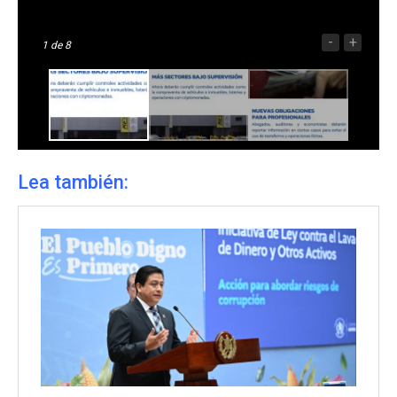
-
+
1
de 8
Lea también: