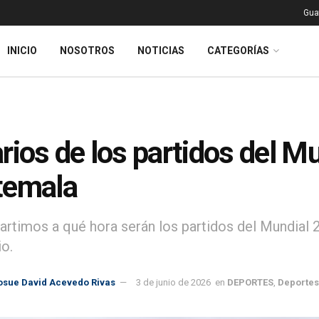
Gua
INICIO
NOSOTROS
NOTICIAS
CATEGORÍAS
rios de los partidos del M
temala
rtimos a qué hora serán los partidos del Mundial 
io.
osue David Acevedo Rivas
3 de junio de 2026
en
DEPORTES
,
Deportes