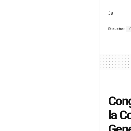
Ja
Etiquetas:
Cong
la C
Gene