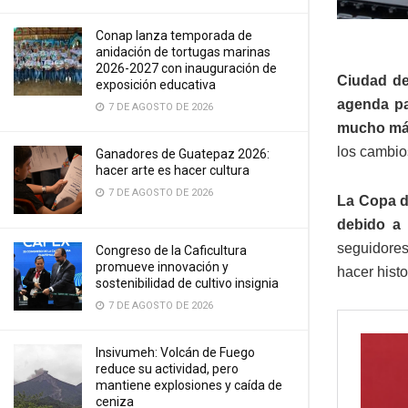
Conap lanza temporada de
anidación de tortugas marinas
2026-2027 con inauguración de
Ciudad de
exposición educativa
agenda pa
7 DE AGOSTO DE 2026
mucho más
los cambio
Ganadores de Guatepaz 2026:
hacer arte es hacer cultura
7 DE AGOSTO DE 2026
La Copa d
debido a 
seguidores
Congreso de la Caficultura
promueve innovación y
hacer histo
sostenibilidad de cultivo insignia
7 DE AGOSTO DE 2026
Insivumeh: Volcán de Fuego
reduce su actividad, pero
mantiene explosiones y caída de
ceniza