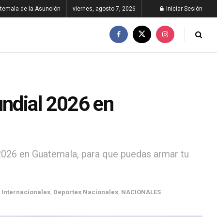
temala de la Asunción
viernes, agosto 7, 2026
Iniciar Sesión
undial 2026 en
2026 en Guatemala, para que puedas armar tu
 Internacionales
,
Deportes Nacionales
,
NACIONALES