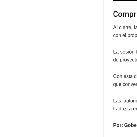
Compro
Al cierre, 
con el pro
La sesión 
de proyect
Con esta d
que conver
Las autor
traduzca e
Por: Gobe