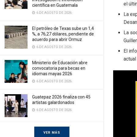
el últ
científica en Guatemala
6 DE AGOSTO DE 2026
La ex
Desarr
El petróleo de Texas sube un 1,4
La soc
%, a 76,27 dólares, pendiente de
acuerdo para abrir Ormuz
Guill
6 DE AGOSTO DE 2026
El inf
actual
Ministerio de Educación abre
convocatoria para becas en
idiomas mayas 2026
6 DE AGOSTO DE 2026
Guatepaz 2026 finaliza con 45
artistas galardonados
6 DE AGOSTO DE 2026
VER MÁS