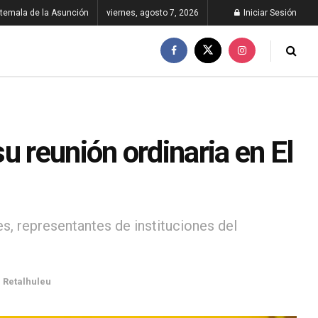
temala de la Asunción
viernes, agosto 7, 2026
Iniciar Sesión
u reunión ordinaria en El
es, representantes de instituciones del
,
Retalhuleu