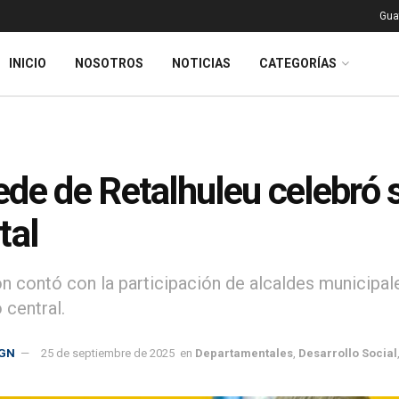
Gua
INICIO
NOSOTROS
NOTICIAS
CATEGORÍAS
de de Retalhuleu celebró s
tal
ón contó con la participación de alcaldes municipal
 central.
GN
25 de septiembre de 2025
en
Departamentales
,
Desarrollo Social