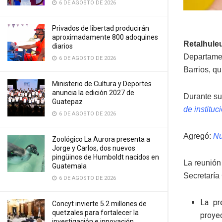
6 DE AGOSTO DE 2026
Privados de libertad producirán
aproximadamente 800 adoquines
Retalhul
diarios
Departame
6 DE AGOSTO DE 2026
Barrios, q
Ministerio de Cultura y Deportes
anuncia la edición 2027 de
Durante su
Guatepaz
de instituc
6 DE AGOSTO DE 2026
Agregó:
Nu
Zoológico La Aurora presenta a
Jorge y Carlos, dos nuevos
pingüinos de Humboldt nacidos en
La reunión
Guatemala
Secretaría
6 DE AGOSTO DE 2026
La pr
Concyt invierte 5.2 millones de
quetzales para fortalecer la
proyec
investigación e innovación