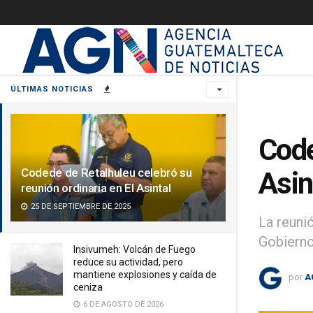
ÚLTIMAS NOTICIAS
Code
Codede de Retalhuleu celebró su
Asin
reunión ordinaria en El Asintal
25 DE SEPTIEMBRE DE 2025
La reuni
Gobierno
Insivumeh: Volcán de Fuego
reduce su actividad, pero
mantiene explosiones y caída de
por
A
ceniza
6 DE AGOSTO DE 2026