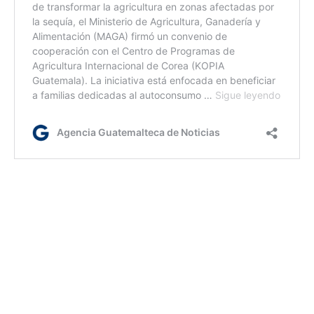
lr/dc/dm
Etiquetas:
KOPIA
MAGA