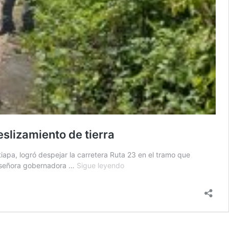
slizamiento de tierra
iapa, logró despejar la carretera Ruta 23 en el tramo que
Restablecen
la señora gobernadora …
Sigue leyendo
tránsito
en
tramo
que
conecta