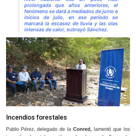
prolongada que años anteriores, el
fenómeno se dará a mediados de junio e
inicios de julio, en ese período se
marcará la escasez de lluvia y las olas
intensas de calor, subrayó Sánchez.
Incendios forestales
Pablo Pérez, delegado de la
Conred,
lamentó que los