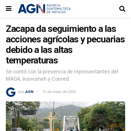
Zacapa da seguimiento a las
acciones agrícolas y pecuarias
debido a las altas
temperaturas
Se contó con la presencia de representantes del
MAGA, Insivumeh y Conred.
por
AGN
12 de mayo de 2026