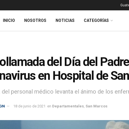
Guat
INICIO
NOSOTROS
NOTICIAS
CATEGORÍAS
ollamada del Día del Padre
navirus en Hospital de Sa
va del personal médico levanta el ánimo de los enfe
GN
18 de junio de 2021
en
Departamentales
,
San Marcos