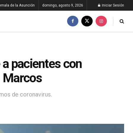
emala de la Asunción
domingo, agosto 9, 2026
Iniciar Sesión
 a pacientes con
n Marcos
rmos de coronavirus.