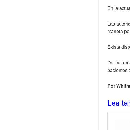
En la actua
Las autori
manera per
Existe dis
De increm
pacientes
Por Whitm
Lea ta