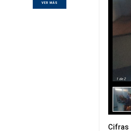
VER MÁS
1
de 2
Cifras