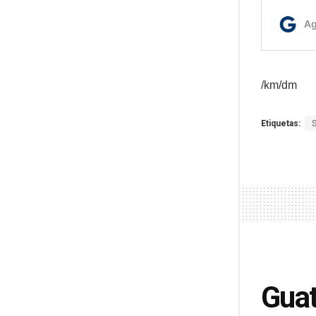
/km/dm
Etiquetas:
Guat