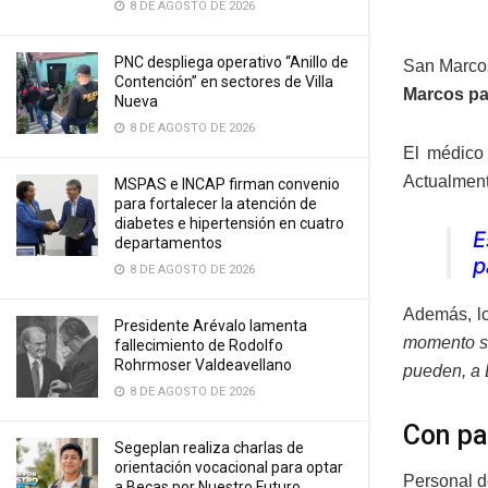
8 DE AGOSTO DE 2026
PNC despliega operativo “Anillo de
San Marcos
Contención” en sectores de Villa
Marcos pa
Nueva
8 DE AGOSTO DE 2026
El médico 
Actualment
MSPAS e INCAP firman convenio
para fortalecer la atención de
diabetes e hipertensión en cuatro
E
departamentos
p
8 DE AGOSTO DE 2026
Además, lo
Presidente Arévalo lamenta
momento so
fallecimiento de Rodolfo
Rohrmoser Valdeavellano
pueden, a 
8 DE AGOSTO DE 2026
Con pa
Segeplan realiza charlas de
orientación vocacional para optar
Personal d
a Becas por Nuestro Futuro