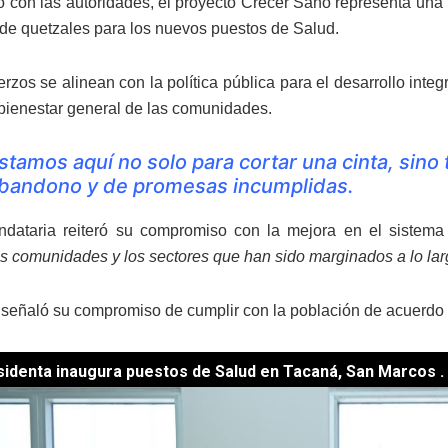
 con las autoridades, el proyecto Crecer Sano representa una 
 de quetzales para los nuevos puestos de Salud.
rzos se alinean con la política pública para el desarrollo integ
 bienestar general de las comunidades.
stamos aquí no solo para cortar una cinta, sino
bandono y de promesas incumplidas.
ndataria reiteró su compromiso con la mejora en el sistema
as comunidades y los sectores que han sido marginados a lo larg
ar señaló su compromiso de cumplir con la población de acuerdo 
identa inaugura puestos de Salud en Tacaná, San Marcos . /