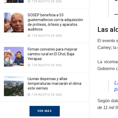
7 DE AGOSTO DE 2026
—
SOSEP beneficia a 53
guatemaltecos con la adquisición
de prótesis, órtesis y aparatos
Las al
auditivos
7 DE AGOSTO DE 2026
El evento 
Camey; la 
Firman convenio para mejorar
camino rural en El Chol, Baja
Verapaz
La vicema
7 DE AGOSTO DE 2026
Gobierno c
Lluvias dispersas y altas
L
temperaturas marcarán el clima
p
este viernes
7 DE AGOSTO DE 2026
Según dato
de 11 mil 
VER MÁS