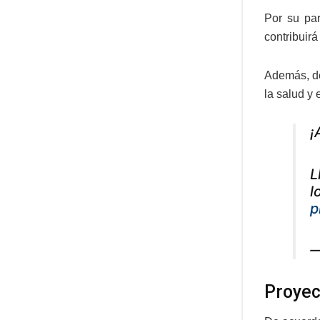
Por su par
contribuirá
Además, de
la salud y
¡
L
l
p
—
Proyec