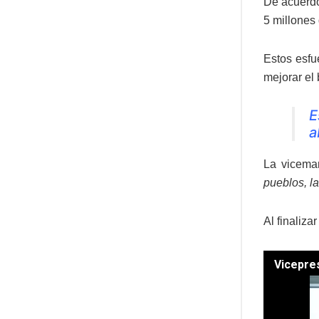
De acuerdo
5 millones
Estos esfue
mejorar el
E
a
La vicema
pueblos, l
Al finaliz
Vicepres