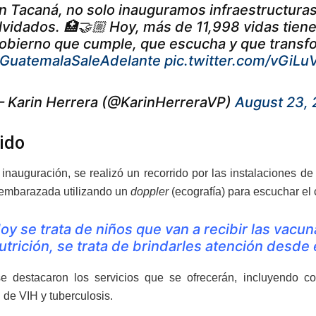
n Tacaná, no solo inauguramos infraestructura
lvidados. 🏥🤝🏼 Hoy, más de 11,998 vidas tien
obierno que cumple, que escucha y que transf
GuatemalaSaleAdelante
pic.twitter.com/vGiL
 Karin Herrera (@KarinHerreraVP)
August 23,
ido
 inauguración, se realizó un recorrido por las instalaciones 
embarazada utilizando un
doppler
(ecografía) para escuchar el
oy se trata de niños que van a recibir las vacuna
utrición, se trata de brindarles atención desde
e destacaron los servicios que se ofrecerán, incluyendo c
 de VIH y tuberculosis.