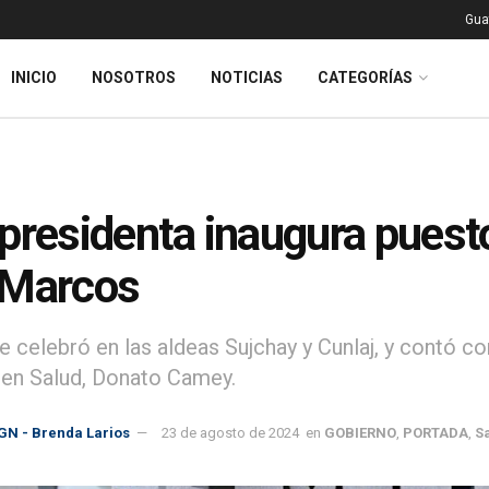
Gua
INICIO
NOSOTROS
NOTICIAS
CATEGORÍAS
presidenta inaugura puest
 Marcos
e celebró en las aldeas Sujchay y Cunlaj, y contó c
 en Salud, Donato Camey.
GN - Brenda Larios
23 de agosto de 2024
en
GOBIERNO
,
PORTADA
,
S