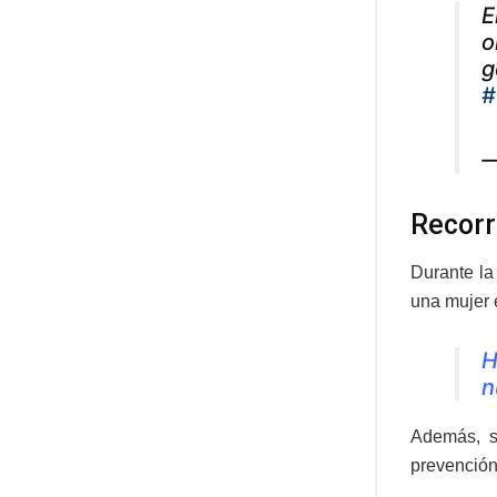
E
o
g
#
—
Recorr
Durante la
una mujer 
H
n
Además, s
prevención