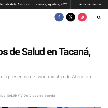
temala de la Asunción
viernes, agosto 7, 2026
Iniciar Sesión
os de Salud en Tacaná,
on la presencia del viceministro de Atención
alud
,
SALUD Y VIDA
,
Vicepresidencia