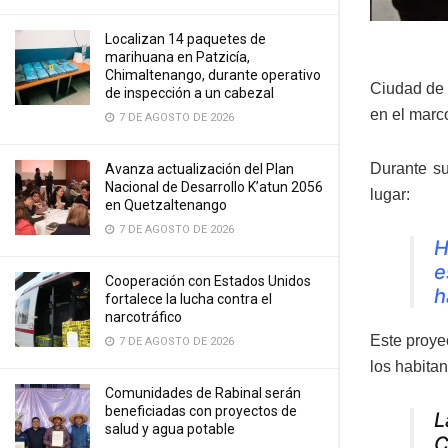
Localizan 14 paquetes de
marihuana en Patzicía,
Chimaltenango, durante operativo
Ciudad de 
de inspección a un cabezal
en el marc
7 DE AGOSTO DE 2026
Durante su
Avanza actualización del Plan
Nacional de Desarrollo K’atun 2056
lugar:
en Quetzaltenango
7 DE AGOSTO DE 2026
H
e
Cooperación con Estados Unidos
h
fortalece la lucha contra el
narcotráfico
Este proye
7 DE AGOSTO DE 2026
los habitan
Comunidades de Rabinal serán
beneficiadas con proyectos de
L
salud y agua potable
C