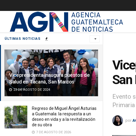
ÚLTIMAS NOTICIAS
Vice
Vicepresidenta inaugura puestos de
San
Salud en Tacaná, San Marcos
23 DE AGOSTO DE 2024
Evento s
Primaria
Regreso de Miguel Ángel Asturias
a Guatemala: la respuesta a un
deseo en vida y a la revitalización
por
A
de su obra
7 DE AGOSTO DE 2026