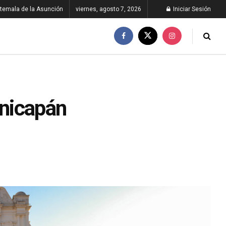
temala de la Asunción
viernes, agosto 7, 2026
Iniciar Sesión
onicapán