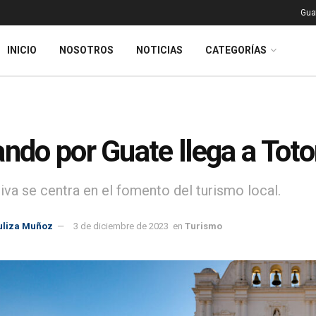
Gua
INICIO
NOSOTROS
NOTICIAS
CATEGORÍAS
ando por Guate llega a Tot
tiva se centra en el fomento del turismo local.
uliza Muñoz
3 de diciembre de 2023
en
Turismo