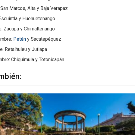
San Marcos, Alta y Baja Verapaz
 Escuintla y Huehuetenango
o: Zacapa y Chimaltenango
embre:
Petén
y Sacatepéquez
e: Retalhuleu y Jutiapa
mbre: Chiquimula y Totonicapán
mbién: