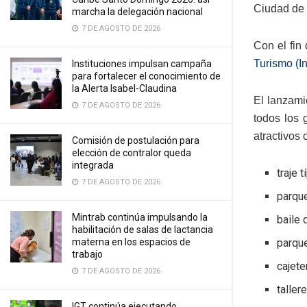
Ciudad de 
marcha la delegación nacional
7 DE AGOSTO DE 2026
Con el fin
Turismo (I
Instituciones impulsan campaña
para fortalecer el conocimiento de
la Alerta Isabel-Claudina
El lanzami
7 DE AGOSTO DE 2026
todos los 
atractivos
Comisión de postulación para
elección de contralor queda
integrada
traje 
7 DE AGOSTO DE 2026
parque
Mintrab continúa impulsando la
baile 
habilitación de salas de lactancia
parqu
materna en los espacios de
trabajo
cajete
7 DE AGOSTO DE 2026
taller
IGT continúa ejecutando