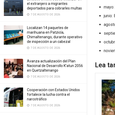
el extranjero a migrantes
mayo: 
deportados para cobrarles multas
7 DE AGOSTO DE 2026
junio:
agost
Localizan 14 paquetes de
marihuana en Patzicía,
septi
Chimaltenango, durante operativo
de inspección a un cabezal
octubr
7 DE AGOSTO DE 2026
novie
Avanza actualización del Plan
Lea ta
Nacional de Desarrollo K’atun 2056
en Quetzaltenango
7 DE AGOSTO DE 2026
Cooperación con Estados Unidos
fortalece la lucha contra el
narcotráfico
7 DE AGOSTO DE 2026