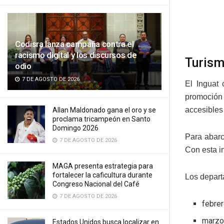
Codisra lanza campaña contra el
racismo digital y los discursos de
Turism
odio
7 DE AGOSTO DE 2026
El Inguat 
promoción 
accesibles
Allan Maldonado gana el oro y se
proclama tricampeón en Santo
Domingo 2026
Para abarc
7 DE AGOSTO DE 2026
Con esta in
MAGA presenta estrategia para
fortalecer la caficultura durante
Los depart
Congreso Nacional del Café
7 DE AGOSTO DE 2026
febrer
marzo
Estados Unidos busca localizar en