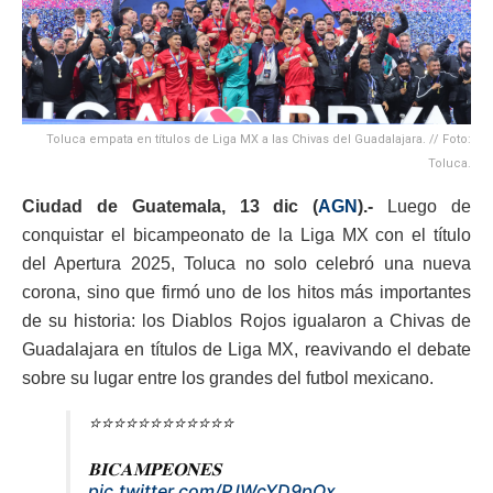
Toluca empata en títulos de Liga MX a las Chivas del Guadalajara. // Foto:
Toluca.
Ciudad de Guatemala, 13 dic (
AGN
).-
Luego de
conquistar el bicampeonato de la Liga MX con el título
del Apertura 2025, Toluca no solo celebró una nueva
corona, sino que firmó uno de los hitos más importantes
de su historia: los Diablos Rojos igualaron a Chivas de
Guadalajara en títulos de Liga MX, reavivando el debate
sobre su lugar entre los grandes del futbol mexicano.
⭐️⭐️⭐️⭐️⭐️⭐️⭐️⭐️⭐️⭐️⭐️⭐️
𝐁𝐈𝐂𝐀𝐌𝐏𝐄𝐎𝐍𝐄𝐒
pic.twitter.com/PJWcYD9pQx