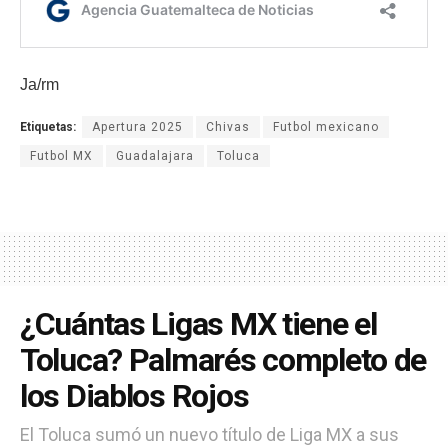
Ja/rm
Etiquetas:
Apertura 2025
Chivas
Futbol mexicano
Futbol MX
Guadalajara
Toluca
¿Cuántas Ligas MX tiene el
Toluca? Palmarés completo de
los Diablos Rojos
El Toluca sumó un nuevo título de Liga MX a sus