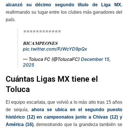
alcanzó su décimo segundo título de Liga MX
,
reafirmando su lugar entre los clubes más ganadores del
país.
⭐️⭐️⭐️⭐️⭐️⭐️⭐️⭐️⭐️⭐️⭐️⭐️
𝐁𝐈𝐂𝐀𝐌𝐏𝐄𝐎𝐍𝐄𝐒
pic.twitter.com/PJWcYD9pQx
— Toluca FC (@TolucaFC)
December 15,
2025
Cuántas Ligas MX tiene el
Toluca
El equipo escarlata, que volvió a lo más alto tras 15 años
de sequía,
ahora se ubica en el segundo puesto
histórico (12) en campeonatos junto a Chivas (12) y
América (16)
, demostrando que la grandeza también se