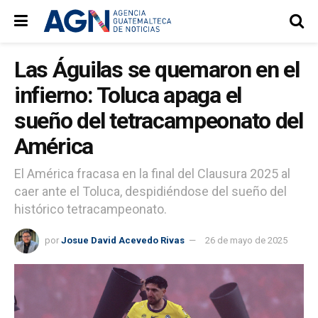
Las Águilas se quemaron en el
infierno: Toluca apaga el
sueño del tetracampeonato del
América
El América fracasa en la final del Clausura 2025 al
caer ante el Toluca, despidiéndose del sueño del
histórico tetracampeonato.
por
Josue David Acevedo Rivas
26 de mayo de 2025