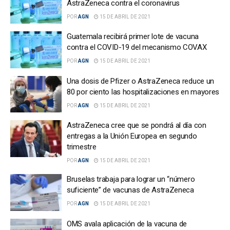
AstraZeneca contra el coronavirus
POR
AGN
15 DE ABRIL DE 2021
Guatemala recibirá primer lote de vacuna
contra el COVID-19 del mecanismo COVAX
POR
AGN
15 DE ABRIL DE 2021
Una dosis de Pfizer o AstraZeneca reduce un
80 por ciento las hospitalizaciones en mayores
POR
AGN
15 DE ABRIL DE 2021
AstraZeneca cree que se pondrá al día con
entregas a la Unión Europea en segundo
trimestre
POR
AGN
15 DE ABRIL DE 2021
Bruselas trabaja para lograr un “número
suficiente” de vacunas de AstraZeneca
POR
AGN
15 DE ABRIL DE 2021
OMS avala aplicación de la vacuna de