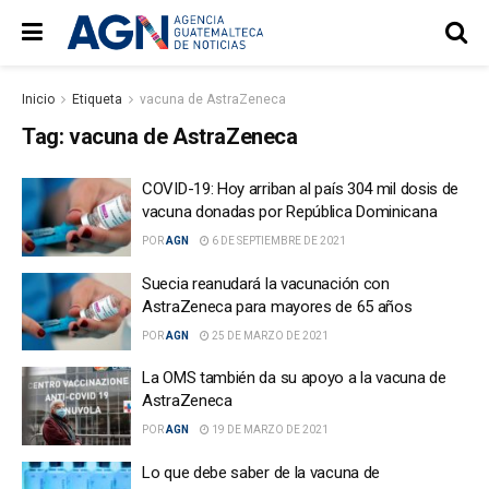
Inicio
Etiqueta
vacuna de AstraZeneca
Tag:
vacuna de AstraZeneca
COVID-19: Hoy arriban al país 304 mil dosis de
vacuna donadas por República Dominicana
POR
AGN
6 DE SEPTIEMBRE DE 2021
Suecia reanudará la vacunación con
AstraZeneca para mayores de 65 años
POR
AGN
25 DE MARZO DE 2021
La OMS también da su apoyo a la vacuna de
AstraZeneca
POR
AGN
19 DE MARZO DE 2021
Lo que debe saber de la vacuna de