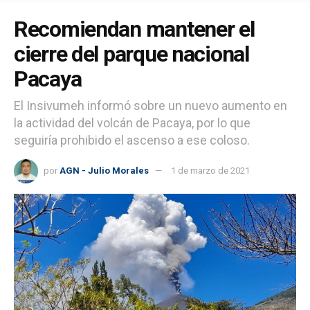
Recomiendan mantener el
cierre del parque nacional
Pacaya
El Insivumeh informó sobre un nuevo aumento en
la actividad del volcán de Pacaya, por lo que
seguiría prohibido el ascenso a ese coloso.
por
AGN - Julio Morales
1 de marzo de 2021