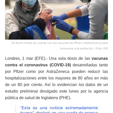
En Reino Unido se cuenta con las vacunas de Pfizer y AstraZeneca para
inmunizar a la población. /Foto: EFE
Londres, 1 mar (EFE).- Una sola dosis de las
vacunas
contra el coronavirus (COVID-19)
desarrolladas tanto
por Pfizer como por AstraZeneca pueden reducir las
hospitalizaciones entre los mayores de 80 años en más
de un 80 por ciento. Así lo evidencian los datos de un
estudio preliminar divulgado este lunes por la agencia
pública de salud de Inglaterra (PHE).
“Esta es una noticia extremadamente
buena”, declaró en una rueda de prensa