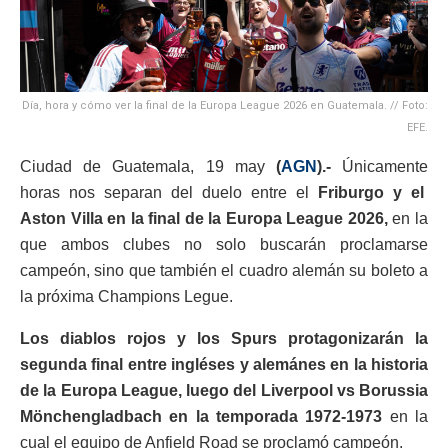
Día, hora y cómo ver la final de la Europa League 2026 en Guatemala. // Foto:
EFE.
Ciudad de Guatemala, 19 may
(
AGN
).-
Únicamente
horas nos separan del duelo entre el
Friburgo y el
Aston Villa en la final de la Europa League 2026,
en la
que ambos clubes no solo buscarán proclamarse
campeón, sino que también el cuadro alemán su boleto a
la próxima Champions Legue.
Los diablos rojos y los Spurs protagonizarán la
segunda final entre ingléses y alemánes en la historia
de la Europa League, luego del Liverpool vs
Borussia
Mönchengladbach
en la temporada 1972-1973
en la
cual el equipo de Anfield Road se proclamó campeón.