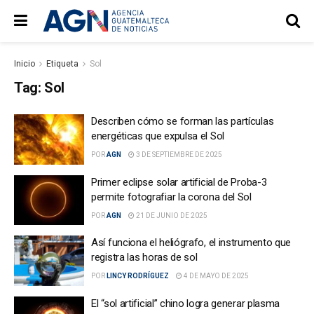
Inicio
Etiqueta
Sol
Tag:
Sol
Describen cómo se forman las partículas
energéticas que expulsa el Sol
POR
AGN
3 DE SEPTIEMBRE DE 2025
Primer eclipse solar artificial de Proba-3
permite fotografiar la corona del Sol
POR
AGN
21 DE JUNIO DE 2025
Así funciona el heliógrafo, el instrumento que
registra las horas de sol
POR
LINCY RODRÍGUEZ
4 DE MAYO DE 2025
El “sol artificial” chino logra generar plasma