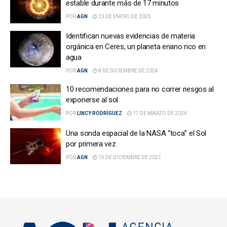
estable durante más de 17 minutos
POR
AGN
23 DE ENERO DE 2025
Identifican nuevas evidencias de materia
orgánica en Ceres, un planeta enano rico en
agua
POR
AGN
8 DE DICIEMBRE DE 2024
10 recomendaciones para no correr riesgos al
exponerse al sol
POR
LINCY RODRÍGUEZ
17 DE MARZO DE 2024
Una sonda espacial de la NASA “toca” el Sol
por primera vez
POR
AGN
15 DE DICIEMBRE DE 2021