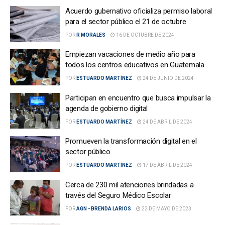
Acuerdo gubernativo oficializa permiso laboral
para el sector público el 21 de octubre
POR
R MORALES
16 DE OCTUBRE DE 2024
Empiezan vacaciones de medio año para
todos los centros educativos en Guatemala
POR
ESTUARDO MARTÍNEZ
24 DE JUNIO DE 2024
Participan en encuentro que busca impulsar la
agenda de gobierno digital
POR
ESTUARDO MARTÍNEZ
24 DE ABRIL DE 2024
Promueven la transformación digital en el
sector público
POR
ESTUARDO MARTÍNEZ
17 DE ABRIL DE 2024
Cerca de 230 mil atenciones brindadas a
través del Seguro Médico Escolar
POR
AGN - BRENDA LARIOS
22 DE MAYO DE 2023