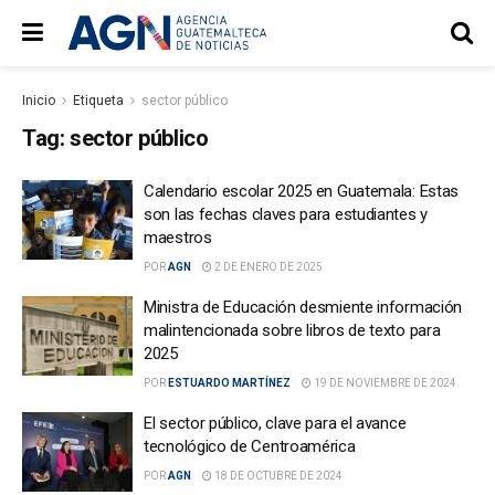
Inicio
Etiqueta
sector público
Tag:
sector público
Calendario escolar 2025 en Guatemala: Estas
son las fechas claves para estudiantes y
maestros
POR
AGN
2 DE ENERO DE 2025
Ministra de Educación desmiente información
malintencionada sobre libros de texto para
2025
POR
ESTUARDO MARTÍNEZ
19 DE NOVIEMBRE DE 2024
El sector público, clave para el avance
tecnológico de Centroamérica
POR
AGN
18 DE OCTUBRE DE 2024