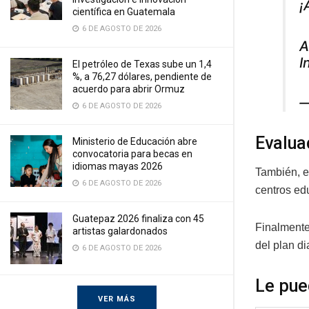
¡
científica en Guatemala
6 DE AGOSTO DE 2026
A
I
El petróleo de Texas sube un 1,4
%, a 76,27 dólares, pendiente de
acuerdo para abrir Ormuz
—
6 DE AGOSTO DE 2026
Evalua
Ministerio de Educación abre
convocatoria para becas en
idiomas mayas 2026
También, el
6 DE AGOSTO DE 2026
centros edu
Guatepaz 2026 finaliza con 45
Finalmente
artistas galardonados
del plan di
6 DE AGOSTO DE 2026
Le pue
VER MÁS