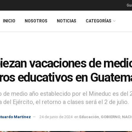
Gu
INICIO
NOSOTROS
NOTICIAS
CATEGORÍAS
ezan vacaciones de medio
ros educativos en Guatem
o de medio año establecido por el Mineduc es del 24
a del Ejército, el retorno a clases será el 2 de julio.
stuardo Martínez
24 de junio de 2024
en
Educación
,
GOBIERNO
,
NACI