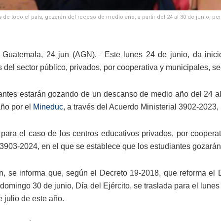
 de todo el país, gozarán del receso de medio año, a partir del 24 al 30 de junio, pero
Guatemala, 24 jun (AGN).– Este lunes 24 de junio, da inic
 del sector público, privados, por cooperativa y municipales, s
antes estarán gozando de un descanso de medio año del 24 al 
año por el
Mineduc
, a través del Acuerdo Ministerial 3902-2023,
para el caso de los centros educativos privados, por coopera
l 3903-2024, en el que se establece que los estudiantes gozará
n, se informa que, según el Decreto 19-2018, que reforma el 
domingo 30 de junio, Día del Ejército, se traslada para el lunes 
 julio de este año.