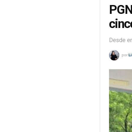
PGN 
cinc
Desde en
por
L