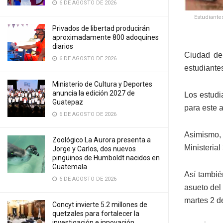
6 DE AGOSTO DE 2026
Estudiantes
Privados de libertad producirán
aproximadamente 800 adoquines
diarios
Ciudad de 
6 DE AGOSTO DE 2026
estudiantes
Ministerio de Cultura y Deportes
anuncia la edición 2027 de
Los estudi
Guatepaz
para este 
6 DE AGOSTO DE 2026
Asimismo, 
Zoológico La Aurora presenta a
Ministeria
Jorge y Carlos, dos nuevos
pingüinos de Humboldt nacidos en
Guatemala
Así tambié
6 DE AGOSTO DE 2026
asueto del 
martes 2 de
Concyt invierte 5.2 millones de
quetzales para fortalecer la
investigación e innovación