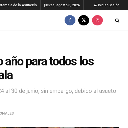
atemala de la Asunción
jueves, agosto 6, 2026
Iniciar Sesión
 año para todos los
ala
 al 30 de junio, sin embargo, debido al asueto
ONALES