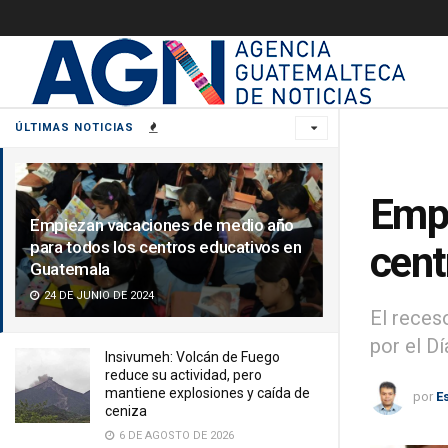
ÚLTIMAS NOTICIAS
Empi
Empiezan vacaciones de medio año
para todos los centros educativos en
cent
Guatemala
24 DE JUNIO DE 2024
El reces
por el Dí
Insivumeh: Volcán de Fuego
reduce su actividad, pero
mantiene explosiones y caída de
por
E
ceniza
6 DE AGOSTO DE 2026