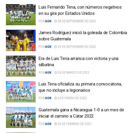
Luis Fernando Tena, con números negativos
en su gira por Estados Unidos
POR
AGN
28 DE SEPTIEMBRE DE 2022
James Rodríguez inició la goleada de Colombia
sobre Guatemala
POR
AGN
24 DE SEPTIEMBRE DE 2022
Era de Luis Tena arranca con victoria y una
silbatina
POR
AGN
25 DE MARZO DE 2022
Luis Tena oficializa su primera convocatoria,
que no incluye a legionarios
POR
AGN
6 DE ENERO DE 2022
Guatemala gana a Nicaragua 1-0 a un mes de
iniciar el camino a Catar 2022
POR
AGN
24 DE FEBRERO DE 2021