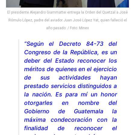
El presidente Alejandro Giammattei entrega la Orden del Quetzal a José
Rómulo López, padre del aviador Juan José López Yat, quien falleció el
año pasado. / Foto: Minex
“Según el Decreto 84-73 del
Congreso de la República, es un
deber del Estado reconocer los
méritos de quienes en el ejercicio
de sus actividades hayan
prestado servicios distinguidos a
la nación. Es para mí un honor
otorgarles en nombre del
Gobierno de Guatemala la
máxima condecoración con la
finalidad de reconocer el