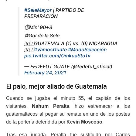
#SeleMayor
| PARTIDO DE
PREPARACIÓN
⏱Min’ 90+3
⚽️Gol de la Sele
🇬🇹GUATEMALA (1) vs. (0) NICARAGUA
🇳🇮
#VamosGuate
#ModoSelección
pic.twitter.com/OmkuaStoTv
— FEDEFUT GUATE (@fedefut_oficial)
February 24, 2021
El palo, mejor aliado de Guatemala
Cuando se jugaba el minuto 55, el capitán de los
visitantes,
Nahum Peralta
, hizo estremecer a los
guatemaltecos al pegar su remate en uno de los postes
de la portería defendida por
Kevin Moscoso
.
Tras esa jugada, Peralta fue sustituido por Carlos