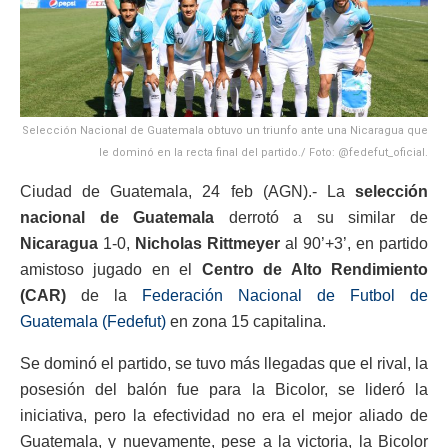
Selección Nacional de Guatemala obtuvo un triunfo ante una Nicaragua que
le dominó en la recta final del partido./ Foto: @fedefut_oficial.
Ciudad de Guatemala, 24 feb (AGN).- La
selección
nacional de Guatemala
derrotó a su similar de
Nicaragua
1-0,
Nicholas Rittmeyer
al 90’+3’, en partido
amistoso jugado en el
Centro de Alto Rendimiento
(CAR)
de la
Federación Nacional de Futbol de
Guatemala (Fedefut)
en zona 15 capitalina.
Se dominó el partido, se tuvo más llegadas que el rival, la
posesión del balón fue para la Bicolor, se lideró la
iniciativa, pero la efectividad no era el mejor aliado de
Guatemala, y nuevamente, pese a la victoria, la Bicolor