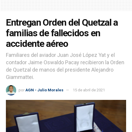
Entregan Orden del Quetzal a
familias de fallecidos en
accidente aéreo
Familiares del aviador Juan José López Yat y el
contador Jaime Oswaldo Pacay recibieron la Orden
de Quetzal de manos del presidente Alejandro
Giammattei.
por
AGN - Julio Morales
15 de abril de 2021