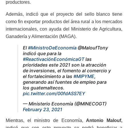
productores.
Además, indicó que el proyecto del sello blanco tiene
como fin exportar productos del área rural a los mercados
internacionales, con ayuda del Ministerio de Agricultura,
Ganadería y Alimentación (MAGA).
El
#MinistroDeEconomía
@MaloufTony
indicó que para la
#ReactivaciónEconómicaGT
las
prioridades este 2021 son la atracción
de inversiones, el fomento al comercio y
el fortalecimiento a las
#MIPYME
,
generando así fuentes de empleo para
los guatemaltecos.
pic.twitter.com/00fdASS7EY
— Ministerio Economía (@MINECOGT)
February 23, 2021
Mientras, el ministro de Economía,
Antonio Malouf,
indicó que con este proyecto se podrá beneficiar a