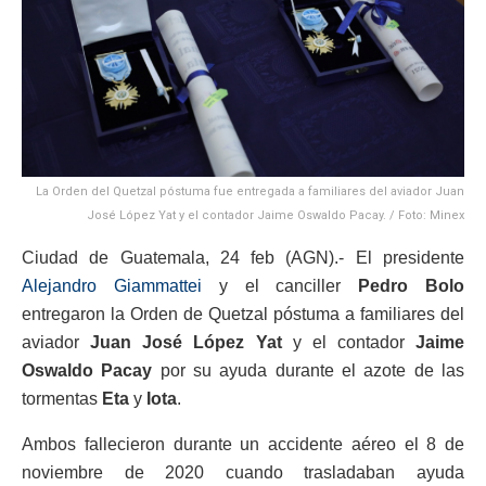
La Orden del Quetzal póstuma fue entregada a familiares del aviador Juan
José López Yat y el contador Jaime Oswaldo Pacay. / Foto: Minex
Ciudad de Guatemala, 24 feb (AGN).- El presidente
Alejandro Giammattei
y el canciller
Pedro Bolo
entregaron la Orden de Quetzal póstuma a familiares del
aviador
Juan José López Yat
y el contador
Jaime
Oswaldo Pacay
por su ayuda durante el azote de las
tormentas
Eta
y
Iota
.
Ambos fallecieron durante un accidente aéreo el 8 de
noviembre de 2020 cuando trasladaban ayuda