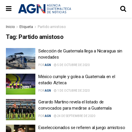
Inicio
Etiqueta
Partido amistoso
Tag:
Partido amistoso
Selección de Guatemala llega a Nicaragua sin
novedades
POR
AGN
5 DE OCTUBRE DE 2020
México cumple y golea a Guatemala en el
estadio Azteca
POR
AGN
1 DE OCTUBRE DE 2020
Gerardo Martino revela el listado de
convocados para medirse a Guatemala
POR
AGN
24 DE SEPTIEMBRE DE 2020
Exseleccionados se refieren al juego amistoso