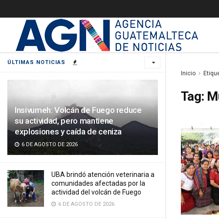
ÚLTIMAS NOTICIAS
Inicio
Etiqu
Tag:
Mu
Insivumeh: Volcán de Fuego reduce
su actividad, pero mantiene
explosiones y caída de ceniza
6 DE AGOSTO DE 2026
UBA brindó atención veterinaria a
comunidades afectadas por la
actividad del volcán de Fuego
6 DE AGOSTO DE 2026