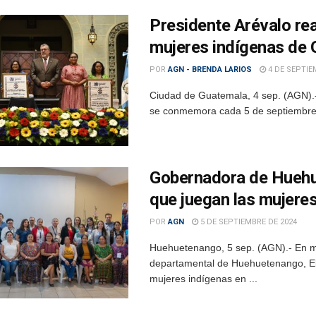
Presidente Arévalo re
mujeres indígenas de
POR
AGN - BRENDA LARIOS
4 DE SEPTIE
Ciudad de Guatemala, 4 sep. (AGN).-
se conmemora cada 5 de septiembre, e
Gobernadora de Huehu
que juegan las mujere
POR
AGN
5 DE SEPTIEMBRE DE 2024
Huehuetenango, 5 sep. (AGN).- En ma
departamental de Huehuetenango, El
mujeres indígenas en ...