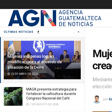
ÚLTIMAS NOTICIAS
Muje
Mujeres indígenas logran
modificaciones al acuerdo de
crea
creación de la Demi
22 DE MAYO DE 2024
Mediante
elección
MAGA presenta estrategia para
fortalecer la caficultura durante
Congreso Nacional del Café
por
E
7 DE AGOSTO DE 2026