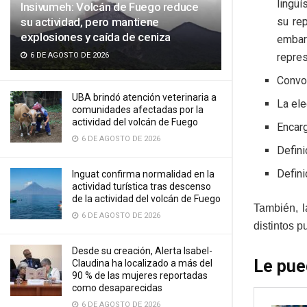
lingüí
Insivumeh: Volcán de Fuego reduce
su actividad, pero mantiene
su re
explosiones y caída de ceniza
embar
6 DE AGOSTO DE 2026
repres
Convoc
UBA brindó atención veterinaria a
La ele
comunidades afectadas por la
actividad del volcán de Fuego
Encarg
6 DE AGOSTO DE 2026
Defini
Defin
Inguat confirma normalidad en la
actividad turística tras descenso
de la actividad del volcán de Fuego
También, l
6 DE AGOSTO DE 2026
distintos p
Desde su creación, Alerta Isabel-
Le pue
Claudina ha localizado a más del
90 % de las mujeres reportadas
como desaparecidas
6 DE AGOSTO DE 2026