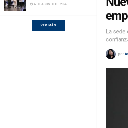
Nuev
6 DE AGOSTO DE 2026
empl
VER MÁS
La sede 
confianza
por
A