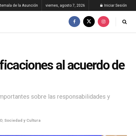
temala de la Asunción
viernes, agosto 7, 2026
Iniciar Sesión
ficaciones al acuerdo de
mportantes sobre las responsabilidades y
O
,
Sociedad y Cultura