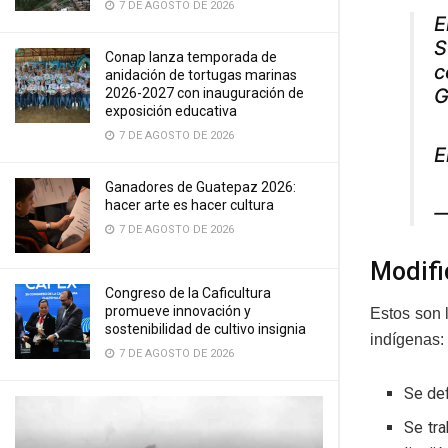
7 DE AGOSTO DE 2026
E
S
Conap lanza temporada de
c
anidación de tortugas marinas
G
2026-2027 con inauguración de
exposición educativa
7 DE AGOSTO DE 2026
E
Ganadores de Guatepaz 2026:
hacer arte es hacer cultura
—
7 DE AGOSTO DE 2026
Modifi
Congreso de la Caficultura
promueve innovación y
Estos son 
sostenibilidad de cultivo insignia
indígenas:
7 DE AGOSTO DE 2026
Se def
Se tra