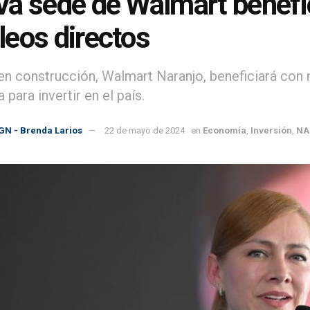
a sede de Walmart benefic
eos directos
en construcción, Walmart Naranjo, beneficiará con 
 para invertir en el país.
GN - Brenda Larios
22 de mayo de 2024
en
Economía
,
Inversión
,
NA