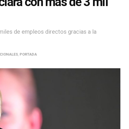
iará con más de 3 mil
miles de empleos directos gracias a la
CIONALES
,
PORTADA