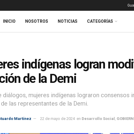
Gua
INICIO
NOSOTROS
NOTICIAS
CATEGORÍAS
res indígenas logran modi
ción de la Demi
 diálogos, mujeres indígenas lograron consensos i
 de las representantes de la Demi.
stuardo Martínez
22 de mayo de 2024
en
Desarrollo Social
,
GOBIERN