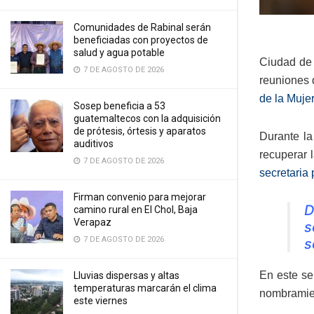
Comunidades de Rabinal serán
beneficiadas con proyectos de
salud y agua potable
Ciudad de
7 DE AGOSTO DE 2026
reuniones 
de la Muje
Sosep beneficia a 53
guatemaltecos con la adquisición
de prótesis, órtesis y aparatos
Durante la
auditivos
recuperar 
7 DE AGOSTO DE 2026
secretaria 
Firman convenio para mejorar
D
camino rural en El Chol, Baja
Verapaz
s
7 DE AGOSTO DE 2026
s
En este se
Lluvias dispersas y altas
temperaturas marcarán el clima
nombramien
este viernes