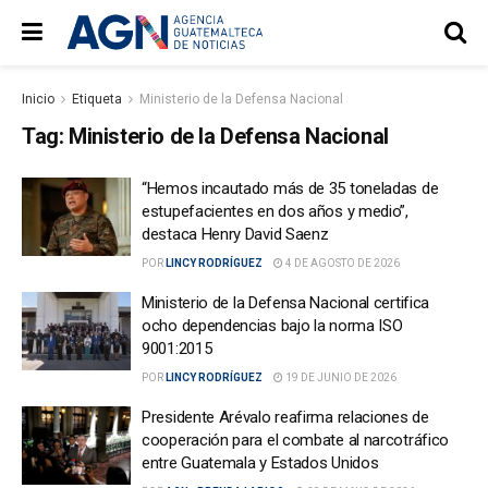
Inicio
Etiqueta
Ministerio de la Defensa Nacional
Tag:
Ministerio de la Defensa Nacional
“Hemos incautado más de 35 toneladas de
estupefacientes en dos años y medio”,
destaca Henry David Saenz
POR
LINCY RODRÍGUEZ
4 DE AGOSTO DE 2026
Ministerio de la Defensa Nacional certifica
ocho dependencias bajo la norma ISO
9001:2015
POR
LINCY RODRÍGUEZ
19 DE JUNIO DE 2026
Presidente Arévalo reafirma relaciones de
cooperación para el combate al narcotráfico
entre Guatemala y Estados Unidos