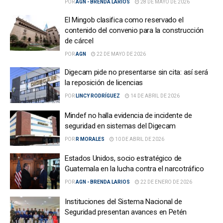
POR
AGN - BRENDA LARIOS
28 DE MAYO DE 2026
El Mingob clasifica como reservado el
contenido del convenio para la construcción
de cárcel
POR
AGN
22 DE MAYO DE 2026
Digecam pide no presentarse sin cita: así será
la reposición de licencias
POR
LINCY RODRÍGUEZ
14 DE ABRIL DE 2026
Mindef no halla evidencia de incidente de
seguridad en sistemas del Digecam
POR
R MORALES
10 DE ABRIL DE 2026
Estados Unidos, socio estratégico de
Guatemala en la lucha contra el narcotráfico
POR
AGN - BRENDA LARIOS
22 DE ENERO DE 2026
Instituciones del Sistema Nacional de
Seguridad presentan avances en Petén