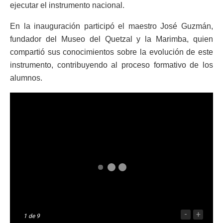
ejecutar el instrumento nacional.
En la inauguración participó el maestro José Guzmán,
fundador del Museo del Quetzal y la Marimba, quien
compartió sus conocimientos sobre la evolución de este
instrumento, contribuyendo al proceso formativo de los
alumnos.
-
+
1
de 9