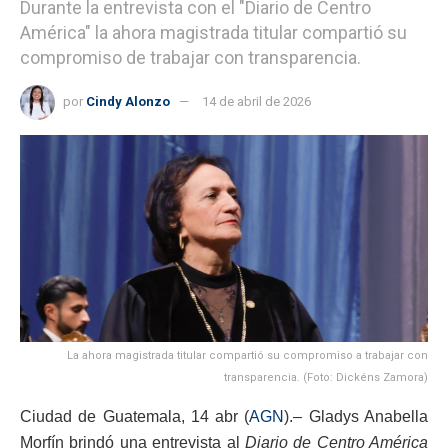
Durante la entrevista con el "Diario de Centro
América" la ahora magistrada titular compartió su
compromiso de trabajar con transparencia.
por
Cindy Alonzo
14 de abril de 2026
La ahora magistrada titular compartió su compromiso a trabajar con
transparencia. (Foto: Dickéns Zamora)
Ciudad de Guatemala, 14 abr (
AGN
).– Gladys Anabella
Morfín brindó una entrevista al
Diario de Centro América