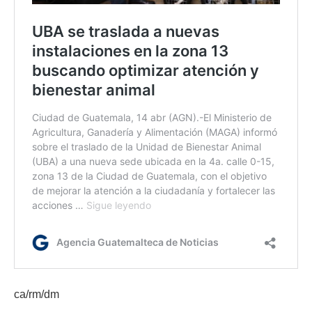
ca/rm/dm