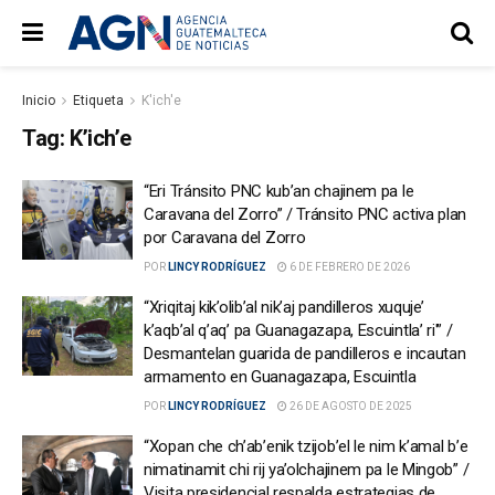
Inicio
Etiqueta
K'ich'e
Tag:
K’ich’e
“Eri Tránsito PNC kub’an chajinem pa le
Caravana del Zorro” / Tránsito PNC activa plan
por Caravana del Zorro
POR
LINCY RODRÍGUEZ
6 DE FEBRERO DE 2026
“Xriqitaj kik’olib’al nik’aj pandilleros xuquje’
k’aqb’al q’aq’ pa Guanagazapa, Escuintla’ ri'” /
Desmantelan guarida de pandilleros e incautan
armamento en Guanagazapa, Escuintla
POR
LINCY RODRÍGUEZ
26 DE AGOSTO DE 2025
“Xopan che ch’ab’enik tzijob’el le nim k’amal b’e
nimatinamit chi rij ya’olchajinem pa le Mingob” /
Visita presidencial respalda estrategias de