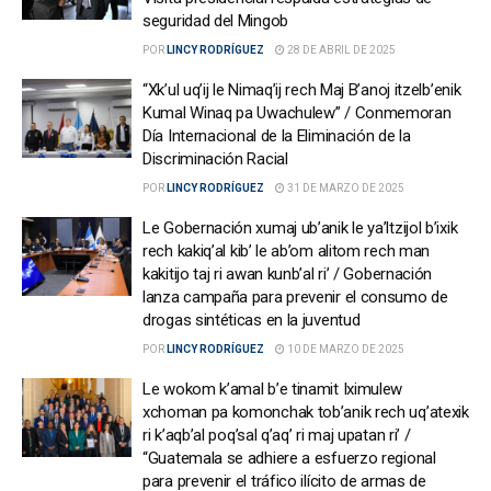
seguridad del Mingob
POR
LINCY RODRÍGUEZ
28 DE ABRIL DE 2025
“Xk’ul uq’ij le Nimaq’ij rech Maj B’anoj itzelb’enik
Kumal Winaq pa Uwachulew” / Conmemoran
Día Internacional de la Eliminación de la
Discriminación Racial
POR
LINCY RODRÍGUEZ
31 DE MARZO DE 2025
Le Gobernación xumaj ub’anik le ya’ltzijol b’ixik
rech kakiq’al kib’ le ab’om alitom rech man
kakitijo taj ri awan kunb’al ri’ / Gobernación
lanza campaña para prevenir el consumo de
drogas sintéticas en la juventud
POR
LINCY RODRÍGUEZ
10 DE MARZO DE 2025
Le wokom k’amal b’e tinamit Iximulew
xchoman pa komonchak tob’anik rech uq’atexik
ri k’aqb’al poq’sal q’aq’ ri maj upatan ri’ /
“Guatemala se adhiere a esfuerzo regional
para prevenir el tráfico ilícito de armas de