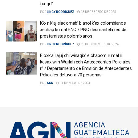
fuego”
POR
LINCY RODRÍGUEZ
18 DE FEBRERO DE 2025
K’o nik’aj elaq’omab’ b’anol k’ax colombianos
xechap kumal PNC / PNC desmantela red de
prestamistas colombianos
POR
LINCY RODRÍGUEZ
19 DE DICIEMBRE DE 2024
E oxk’al lajuj chi winaqib’ e chapom rumal ri
kesax wi ri Wujilal rech Antecedentes Policiales
ri’ / Departamento de Emisión de Antecedentes
Policiales detuvo a 70 personas
POR
AGN
14 DE MAYO DE 2024