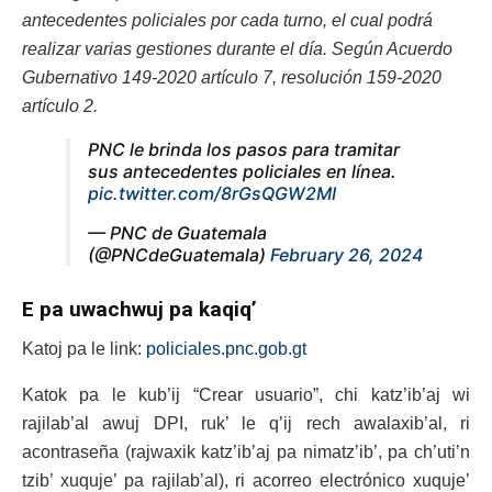
antecedentes policiales por cada turno, el cual podrá
realizar varias gestiones durante el día. Según Acuerdo
Gubernativo 149-2020 artículo 7, resolución 159-2020
artículo 2.
PNC le brinda los pasos para tramitar
sus antecedentes policiales en línea.
pic.twitter.com/8rGsQGW2MI
— PNC de Guatemala
(@PNCdeGuatemala)
February 26, 2024
E pa uwachwuj pa kaqiq’
Katoj pa le link:
policiales.pnc.gob.gt
Katok pa le kub’ij “Crear usuario”, chi katz’ib’aj wi
rajilab’al awuj DPI, ruk’ le q’ij rech awalaxib’al, ri
acontraseña (rajwaxik katz’ib’aj pa nimatz’ib’, pa ch’uti’n
tzib’ xuquje’ pa rajilab’al), ri acorreo electrónico xuquje’