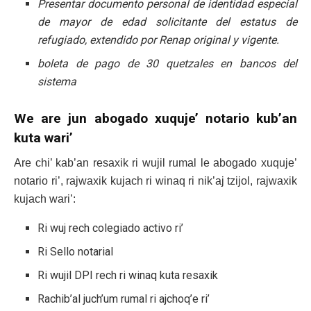
Presentar documento personal de identidad especial
de mayor de edad solicitante del estatus de
refugiado, extendido por Renap original y vigente.
boleta de pago de 30 quetzales en bancos del
sistema
We are jun abogado xuquje’ notario kub’an
kuta wari’
Are chi’ kab’an resaxik ri wujil rumal le abogado xuquje’
notario ri’, rajwaxik kujach ri winaq ri nik’aj tzijol, rajwaxik
kujach wari’:
Ri wuj rech colegiado activo ri’
Ri Sello notarial
Ri wujil DPI rech ri winaq kuta resaxik
Rachib’al juch’um rumal ri ajchoq’e ri’