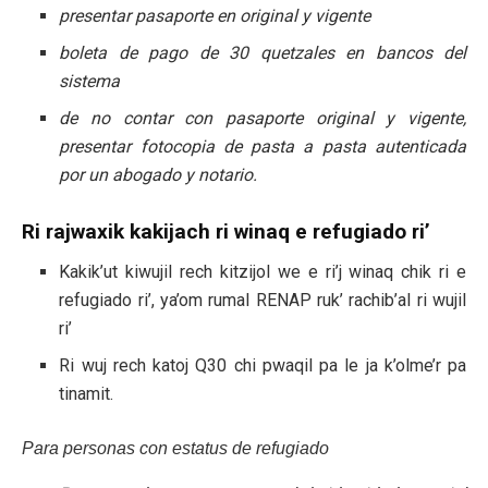
presentar pasaporte en original y vigente
boleta de pago de 30 quetzales en bancos del
sistema
de no contar con pasaporte original y vigente,
presentar fotocopia de pasta a pasta autenticada
por un abogado y notario.
Ri rajwaxik kakijach ri winaq e refugiado ri’
Kakik’ut kiwujil rech kitzijol we e ri’j winaq chik ri e
refugiado ri’, ya’om rumal RENAP ruk’ rachib’al ri wujil
ri’
Ri wuj rech katoj Q30 chi pwaqil pa le ja k’olme’r pa
tinamit.
Para personas con estatus de refugiado