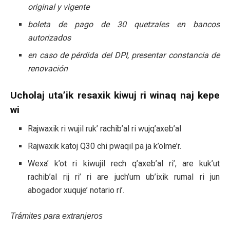
original y vigente
boleta de pago de 30 quetzales en bancos
autorizados
en caso de pérdida del DPI, presentar constancia de
renovación
Ucholaj uta’ik resaxik kiwuj ri winaq naj kepe
wi
Rajwaxik ri wujil ruk’ rachib’al ri wujq’axeb’al
Rajwaxik katoj Q30 chi pwaqil pa ja k’olme’r.
Wexa’ k’ot ri kiwujil rech q’axeb’al ri’, are kuk’ut
rachib’al rij ri’ ri are juch’um ub’ixik rumal ri jun
abogador xuquje’ notario ri’.
Trámites para extranjeros