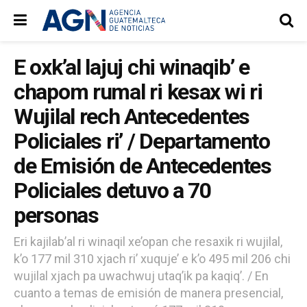
E oxk’al lajuj chi winaqib’ e
chapom rumal ri kesax wi ri
Wujilal rech Antecedentes
Policiales ri’ / Departamento
de Emisión de Antecedentes
Policiales detuvo a 70
personas
Eri kajilab’al ri winaqil xe’opan che resaxik ri wujilal,
k’o 177 mil 310 xjach ri’ xuquje’ e k’o 495 mil 206 chi
wujilal xjach pa uwachwuj utaq’ik pa kaqiq’. / En
cuanto a temas de emisión de manera presencial,