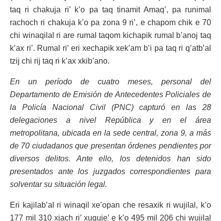
taq ri chakuja ri’ k’o pa taq tinamit Amaq’, pa runimal
rachoch ri chakuja k’o pa zona 9 ri’, e chapom chik e 70
chi winaqilal ri are rumal taqom kichapik rumal b’anoj taq
k’ax ri’. Rumal ri’ eri xechapik xek’am b’i pa taq ri q’atb’al
tzij chi rij taq ri k’ax xkib’ano.
En un período de cuatro meses, personal del
Departamento de Emisión de Antecedentes Policiales de
la Policía Nacional Civil (PNC) capturó en las 28
delegaciones a nivel República y en el área
metropolitana, ubicada en la sede central, zona 9, a más
de 70 ciudadanos que presentan órdenes pendientes por
diversos delitos. Ante ello, los detenidos han sido
presentados ante los juzgados correspondientes para
solventar su situación legal.
Eri kajilab’al ri winaqil xe’opan che resaxik ri wujilal, k’o
177 mil 310 xjach ri’ xuquje’ e k’o 495 mil 206 chi wujilal