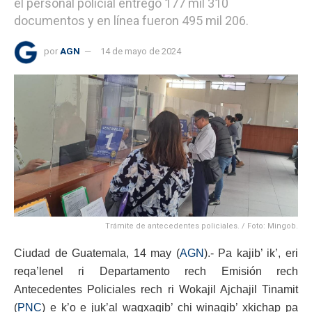
el personal policial entregó 177 mil 310
documentos y en línea fueron 495 mil 206.
por
AGN
14 de mayo de 2024
Trámite de antecedentes policiales. / Foto: Mingob.
Ciudad de Guatemala, 14 may (
AGN
).- Pa kajib’ ik’, eri
reqa’lenel ri Departamento rech Emisión rech
Antecedentes Policiales rech ri Wokajil Ajchajil Tinamit
(
PNC
) e k’o e juk’al waqxaqib’ chi winaqib’ xkichap pa