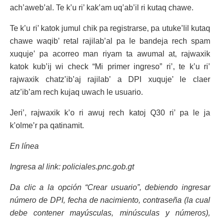
ach’aweb’al. Te k’u ri’ kak’am uq’ab’il ri kutaq chawe.
Te k’u ri’ katok jumul chik pa registrarse, pa utuke’lil kutaq
chawe waqib’ retal rajilab’al pa le bandeja rech spam
xuquje’ pa acorreo man riyam ta awumal at, rajwaxik
katok kub’ij wi check “Mi primer ingreso” ri’, te k’u ri’
rajwaxik chatz’ib’aj rajilab’ a DPI xuquje’ le claer
atz’ib’am rech kujaq uwach le usuario.
Jeri’, rajwaxik k’o ri awuj rech katoj Q30 ri’ pa le ja
k’olme’r pa qatinamit.
En línea
Ingresa al link: policiales.pnc.gob.gt
Da clic a la opción “Crear usuario”, debiendo ingresar
número de DPI, fecha de nacimiento, contraseña (la cual
debe contener mayúsculas, minúsculas y números),