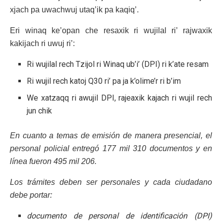
xjach pa uwachwuj utaq’ik pa kaqiq’.
Eri winaq ke’opan che resaxik ri wujilal ri’ rajwaxik
kakijach ri uwuj ri’:
Ri wujilal rech Tzijol ri Winaq ub’i’ (DPI) ri k’ate resam
Ri wujil rech katoj Q30 ri’ pa ja k’olime’r ri b’im
We xatzaqq ri awujil DPI, rajeaxik kajach ri wujil rech
jun chik
En cuanto a temas de emisión de manera presencial, el
personal policial entregó 177 mil 310 documentos y en
línea fueron 495 mil 206.
Los trámites deben ser personales y cada ciudadano
debe portar:
documento de personal de identificación (DPI)