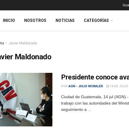
Gua
INICIO
NOSOTROS
NOTICIAS
CATEGORÍAS
eta
Javier Maldonado
avier Maldonado
Presidente conoce ava
POR
AGN - JULIO MORALES
14 DE JULIO
Ciudad de Guatemala, 14 jul (AGN).-
trabajo con las autoridades del Minis
seguimiento a ...