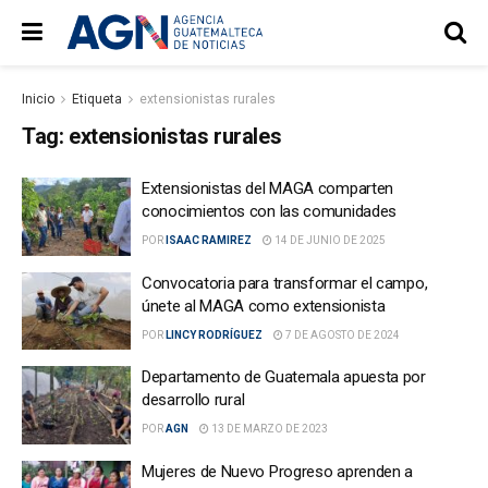
Inicio
Etiqueta
extensionistas rurales
Tag:
extensionistas rurales
Extensionistas del MAGA comparten
conocimientos con las comunidades
POR
ISAAC RAMIREZ
14 DE JUNIO DE 2025
Convocatoria para transformar el campo,
únete al MAGA como extensionista
POR
LINCY RODRÍGUEZ
7 DE AGOSTO DE 2024
Departamento de Guatemala apuesta por
desarrollo rural
POR
AGN
13 DE MARZO DE 2023
Mujeres de Nuevo Progreso aprenden a