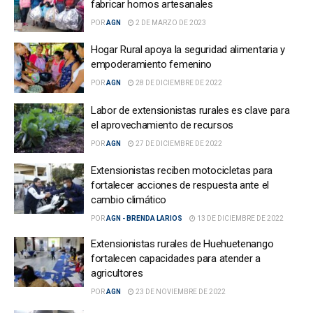
fabricar hornos artesanales
POR
AGN
2 DE MARZO DE 2023
Hogar Rural apoya la seguridad alimentaria y
empoderamiento femenino
POR
AGN
28 DE DICIEMBRE DE 2022
Labor de extensionistas rurales es clave para
el aprovechamiento de recursos
POR
AGN
27 DE DICIEMBRE DE 2022
Extensionistas reciben motocicletas para
fortalecer acciones de respuesta ante el
cambio climático
POR
AGN - BRENDA LARIOS
13 DE DICIEMBRE DE 2022
Extensionistas rurales de Huehuetenango
fortalecen capacidades para atender a
agricultores
POR
AGN
23 DE NOVIEMBRE DE 2022