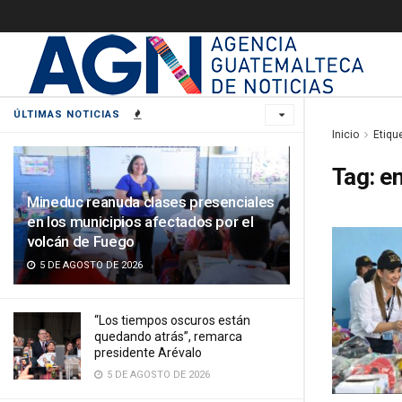
ÚLTIMAS NOTICIAS
Inicio
Etiqu
Tag:
en
Mineduc reanuda clases presenciales
en los municipios afectados por el
volcán de Fuego
5 DE AGOSTO DE 2026
“Los tiempos oscuros están
quedando atrás”, remarca
presidente Arévalo
5 DE AGOSTO DE 2026