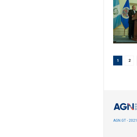
1
2
AGN.GT - 202