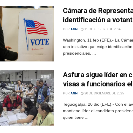
Cámara de Representan
identificación a votant
POR
AGN
11 DE FEBRERO DE 2026
Washington, 11 feb (EFE).- La Cámar
una iniciativa que exige identificación
presidenciales, ...
Asfura sigue líder en 
visas a funcionarios e
POR
AGN
20 DE DICIEMBRE DE 2025
Tegucigalpa, 20 dic (EFE).- Con el a
mantiene líder el candidato presiden
quien tiene ...