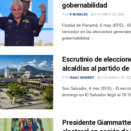
gobernabilidad
POR
R MORALES
6 DE MAYO DE 2024
Ciudad de Panamá, 6 may (EFE).- E
vencedor en las elecciones generale
gobernabilidad ...
Escrutinio de eleccion
alcaldías al partido de
POR
ISAAC RAMIREZ
4 DE MARZO DE 202
San Salvador, 4 mar (EFE).- El escrut
domingo en El Salvador llegó al 78 %
Presidente Giammatte