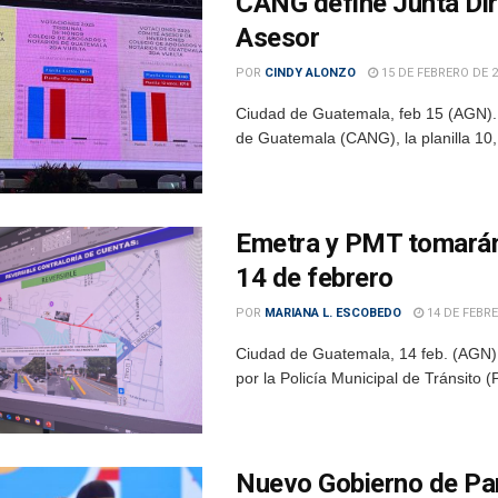
CANG define Junta Dir
Asesor
POR
CINDY ALONZO
15 DE FEBRERO DE 2
Ciudad de Guatemala, feb 15 (AGN). 
de Guatemala (CANG), la planilla 10, 
Emetra y PMT tomarán 
14 de febrero
POR
MARIANA L. ESCOBEDO
14 DE FEBRE
Ciudad de Guatemala, 14 feb. (AGN).-
por la Policía Municipal de Tránsito 
Nuevo Gobierno de Pa