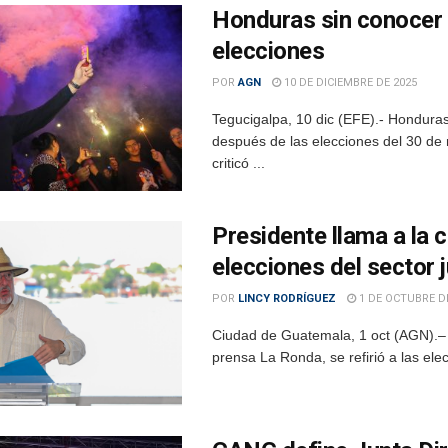
Honduras sin conocer 
elecciones
POR
AGN
10 DE DICIEMBRE DE 2025
Tegucigalpa, 10 dic (EFE).- Hondura
después de las elecciones del 30 de 
criticó ...
Presidente llama a la 
elecciones del sector j
POR
LINCY RODRÍGUEZ
1 DE OCTUBRE D
Ciudad de Guatemala, 1 oct (AGN).– 
prensa La Ronda, se refirió a las ele