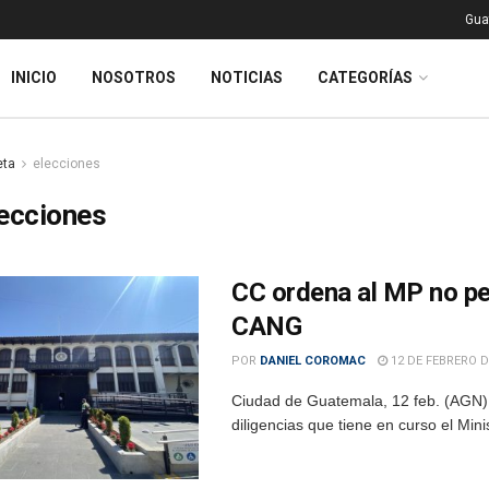
Gua
INICIO
NOSOTROS
NOTICIAS
CATEGORÍAS
eta
elecciones
ecciones
CC ordena al MP no per
CANG
POR
DANIEL COROMAC
12 DE FEBRERO D
Ciudad de Guatemala, 12 feb. (AGN).-
diligencias que tiene en curso el Mini