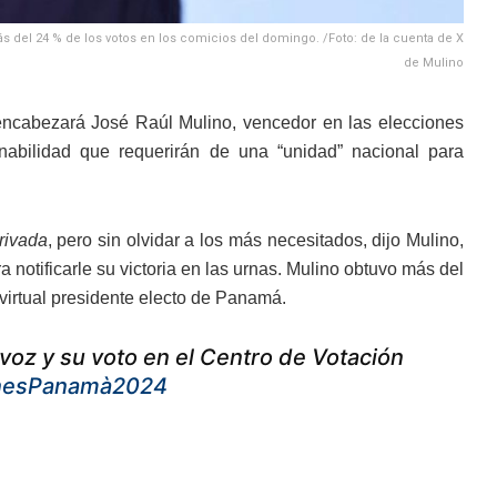
s del 24 % de los votos en los comicios del domingo. /Foto: de la cuenta de X
de Mulino
ncabezará José Raúl Mulino, vencedor en las elecciones
nabilidad que requerirán de una “unidad” nacional para
rivada
, pero sin olvidar a los más necesitados, dijo Mulino,
a notificarle su victoria en las urnas. Mulino obtuvo más del
 virtual presidente electo de Panamá.
oz y su voto en el Centro de Votación
onesPanamà2024