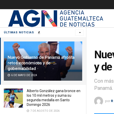
ÚLTIMAS NOTICIAS
Nuev
Nuevo Gobierno de Panamá afronta
retos económicos y de
y de
gobernabilidad
6 DE MAYO DE 2024
Con más 
Panamá.
Alberto González gana bronce en
los 10 mil metros y suma su
segunda medalla en Santo
por
R
Domingo 2026
7 DE AGOSTO DE 2026