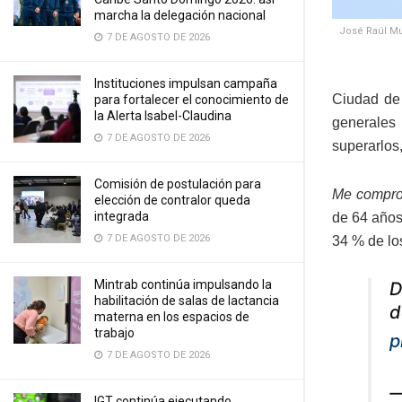
marcha la delegación nacional
José Raúl Mu
7 DE AGOSTO DE 2026
Instituciones impulsan campaña
Ciudad de
para fortalecer el conocimiento de
la Alerta Isabel-Claudina
generales
7 DE AGOSTO DE 2026
superarlos,
Comisión de postulación para
Me comprom
elección de contralor queda
integrada
de 64 años,
7 DE AGOSTO DE 2026
34 % de los
Mintrab continúa impulsando la
D
habilitación de salas de lactancia
d
materna en los espacios de
trabajo
p
7 DE AGOSTO DE 2026
—
IGT continúa ejecutando