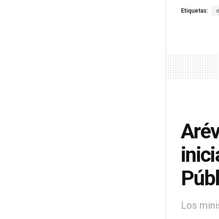
Etiquetas:
Arév
inic
Públ
Los mini