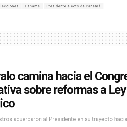
elecciones
Panamá
Presidente electo de Panamá
alo camina hacia el Congr
iativa sobre reformas a Ley
ico
stros acuerparon al Presidente en su trayecto hacia