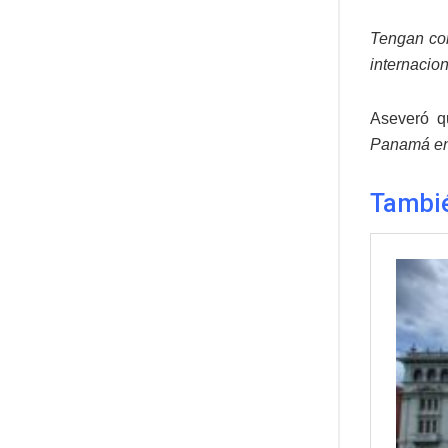
Tengan con
internacio
Aseveró q
Panamá en
Tambié