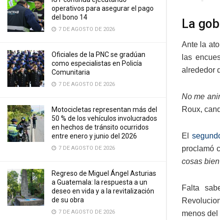
operativos para asegurar el pago
del bono 14
La gob
7 DE AGOSTO DE 2026
Ante la ato
Oficiales de la PNC se gradúan
las encues
como especialistas en Policía
alrededor 
Comunitaria
7 DE AGOSTO DE 2026
No me anim
Roux, cand
Motocicletas representan más del
50 % de los vehículos involucrados
en hechos de tránsito ocurridos
El
segundo
entre enero y junio del 2026
proclamó c
7 DE AGOSTO DE 2026
cosas bien
Regreso de Miguel Ángel Asturias
a Guatemala: la respuesta a un
Falta sab
deseo en vida y a la revitalización
de su obra
Revolucion
7 DE AGOSTO DE 2026
menos del 