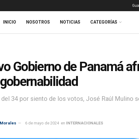
Gua
INICIO
NOSOTROS
NOTICIAS
CATEGORÍAS
o Gobierno de Panamá af
 gobernabilidad
del 34 por siento de los votos, José Raúl Mulino se
 Morales
6 de mayo de 2024
en
INTERNACIONALES