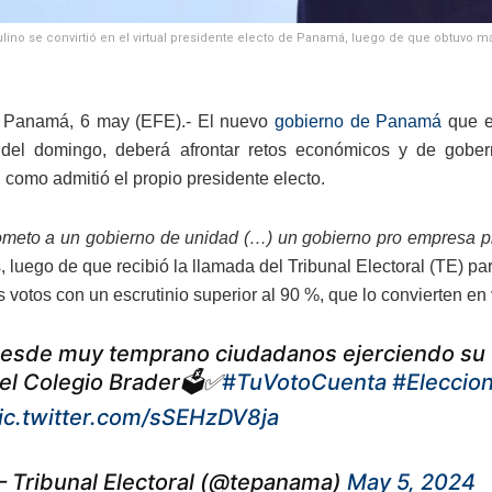
lino se convirtió en el virtual presidente electo de Panamá, luego de que obtuvo má
 Panamá, 6 may (EFE).- El nuevo
gobierno de Panamá
que e
 del domingo, deberá afrontar retos económicos y de gober
 como admitió el propio presidente electo.
eto a un gobierno de unidad (…) un gobierno pro empresa p
 luego de que recibió la llamada del Tribunal Electoral (TE) par
 votos con un escrutinio superior al 90 %, que lo convierten en
esde muy temprano ciudadanos ejerciendo su v
el Colegio Brader🗳️✅
#TuVotoCuenta
#Elecci
ic.twitter.com/sSEHzDV8ja
 Tribunal Electoral (@tepanama)
May 5, 2024