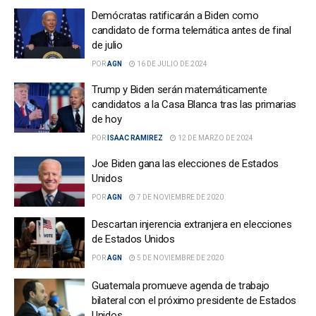
Demócratas ratificarán a Biden como
candidato de forma telemática antes de final
de julio
POR
AGN
16 DE JULIO DE 2024
Trump y Biden serán matemáticamente
candidatos a la Casa Blanca tras las primarias
de hoy
POR
ISAAC RAMIREZ
12 DE MARZO DE 2024
Joe Biden gana las elecciones de Estados
Unidos
POR
AGN
7 DE NOVIEMBRE DE 2020
Descartan injerencia extranjera en elecciones
de Estados Unidos
POR
AGN
5 DE NOVIEMBRE DE 2020
Guatemala promueve agenda de trabajo
bilateral con el próximo presidente de Estados
Unidos