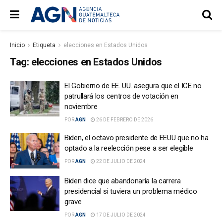
Inicio
Etiqueta
elecciones en Estados Unidos
Tag:
elecciones en Estados Unidos
El Gobierno de EE. UU. asegura que el ICE no
patrullará los centros de votación en
noviembre
POR
AGN
26 DE FEBRERO DE 2026
Biden, el octavo presidente de EEUU que no ha
optado a la reelección pese a ser elegible
POR
AGN
22 DE JULIO DE 2024
Biden dice que abandonaría la carrera
presidencial si tuviera un problema médico
grave
POR
AGN
17 DE JULIO DE 2024