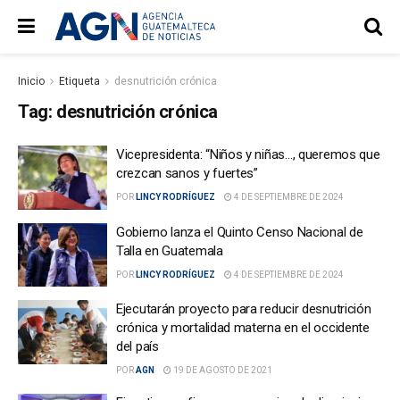
Inicio
Etiqueta
desnutrición crónica
Tag:
desnutrición crónica
Vicepresidenta: “Niños y niñas…, queremos que
crezcan sanos y fuertes”
POR
LINCY RODRÍGUEZ
4 DE SEPTIEMBRE DE 2024
Gobierno lanza el Quinto Censo Nacional de
Talla en Guatemala
POR
LINCY RODRÍGUEZ
4 DE SEPTIEMBRE DE 2024
Ejecutarán proyecto para reducir desnutrición
crónica y mortalidad materna en el occidente
del país
POR
AGN
19 DE AGOSTO DE 2021