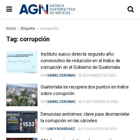
Inicio
Etiqueta
corrupción
Tag:
corrupción
Instituto sueco detecta segundo año
consecutivo de reducción en el índice de
corrupción en el Gobierno de Guatemala
POR
DANIEL COROMAC
18 DE MARZO DE 2026
Guatemala se recupera dos puntos en índice
sobre corrupción
POR
DANIEL COROMAC
11 DE FEBRERO DE 2025
Denuncias anónimas: clave para desmantelar
la corrupción en las cárceles
POR
LINCY RODRÍGUEZ
31 DE AGOSTO DE 2024