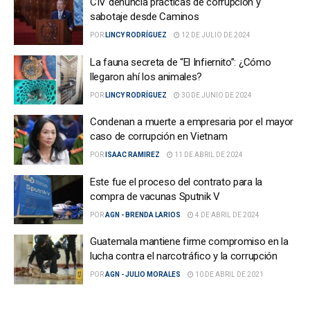
CIV denuncia prácticas de corrupción y
sabotaje desde Caminos
POR
LINCY RODRÍGUEZ
12 DE JULIO DE 2024
La fauna secreta de “El Infiernito”: ¿Cómo
llegaron ahí los animales?
POR
LINCY RODRÍGUEZ
30 DE JUNIO DE 2024
Condenan a muerte a empresaria por el mayor
caso de corrupción en Vietnam
POR
ISAAC RAMIREZ
11 DE ABRIL DE 2024
Este fue el proceso del contrato para la
compra de vacunas Sputnik V
POR
AGN - BRENDA LARIOS
4 DE ABRIL DE 2024
Guatemala mantiene firme compromiso en la
lucha contra el narcotráfico y la corrupción
POR
AGN - JULIO MORALES
10 DE ABRIL DE 2021