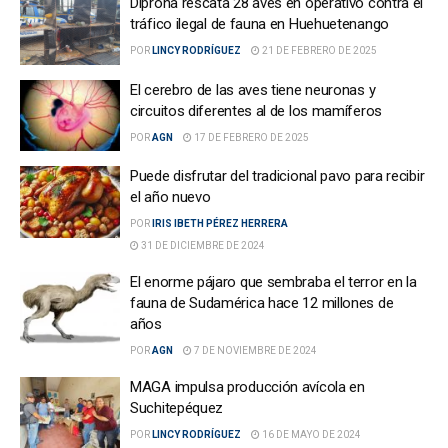
Diprona rescata 28 aves en operativo contra el
tráfico ilegal de fauna en Huehuetenango
POR
LINCY RODRÍGUEZ
21 DE FEBRERO DE 2025
El cerebro de las aves tiene neuronas y
circuitos diferentes al de los mamíferos
POR
AGN
17 DE FEBRERO DE 2025
Puede disfrutar del tradicional pavo para recibir
el año nuevo
POR
IRIS IBETH PÉREZ HERRERA
31 DE DICIEMBRE DE 2024
El enorme pájaro que sembraba el terror en la
fauna de Sudamérica hace 12 millones de
años
POR
AGN
7 DE NOVIEMBRE DE 2024
MAGA impulsa producción avícola en
Suchitepéquez
POR
LINCY RODRÍGUEZ
16 DE MAYO DE 2024