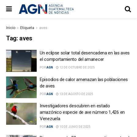
Inicio
Etiqueta
aves
Tag:
aves
Un eclipse solar total desencadena en las aves
el comportamiento del amanecer
POR
AGN
12 DE OCTUBRE DE 2025
Episodios de calor amenazan las poblaciones
de aves
POR
AGN
13 DE AGOSTO DE 2025
Investigadores descubren en estado
amazónico especie de ave número 1,426 en
Venezuela
POR
AGN
10 DE JUNIO DE 2025