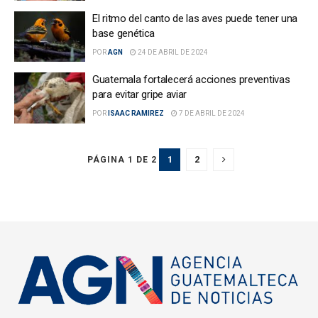
El ritmo del canto de las aves puede tener una
base genética
POR
AGN
24 DE ABRIL DE 2024
Guatemala fortalecerá acciones preventivas
para evitar gripe aviar
POR
ISAAC RAMIREZ
7 DE ABRIL DE 2024
1
2
PÁGINA 1 DE 2