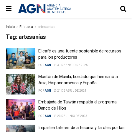
Inicio
Etiqueta
artesanías
Tag:
artesanías
El café es una fuente sostenible de recursos
para los productores
POR
AGN
31 DE ENERO DE 2025
Mantón de Manila, bordado que hermanó a
Asia, Hispanoamérica y España
POR
AGN
21 DE ABRIL DE 2024
Embajada de Taiwán respalda el programa
Banco de Hilos
POR
AGN
23 DE JUNIO DE 2023
Imparten talleres de artesanía y faroles por las