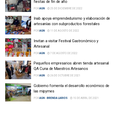
fiestas de fin de año
POR
AGN
25 DE DICIEMBRE DE 2022
Inab apoya emprendedurismo y elaboración de
artesanías con subproductos forestales
POR
AGN
11 DE AGOSTO DE 2022
Invitan a visitar Festival Gastronómico y
Artesanal
POR
AGN
7 DE AGOSTO DE 2022
Pequeños empresarios abren tienda artesanal
QA Cuna de Maestros Artesanos
POR
AGN
26 DE OCTUBRE DE 2021
Gobierno fomenta el desarrollo económico de
las mipymes
POR
AGN - BRENDA LARIOS
15 DE ABRIL DE 2021