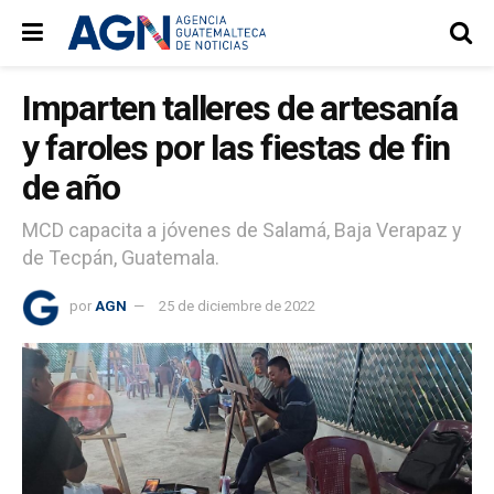
Imparten talleres de artesanía
y faroles por las fiestas de fin
de año
MCD capacita a jóvenes de Salamá, Baja Verapaz y
de Tecpán, Guatemala.
por
AGN
25 de diciembre de 2022