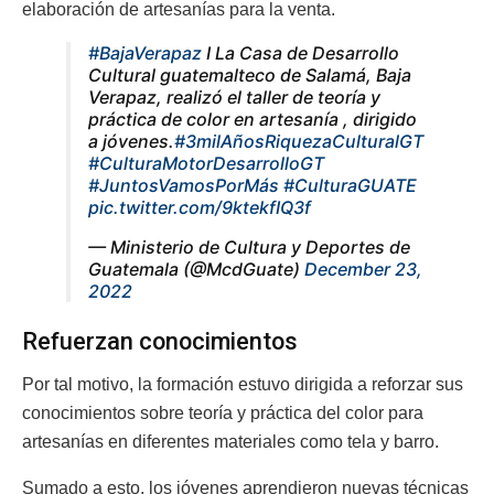
elaboración de artesanías para la venta.
#BajaVerapaz
I La Casa de Desarrollo
Cultural guatemalteco de Salamá, Baja
Verapaz, realizó el taller de teoría y
práctica de color en artesanía , dirigido
a jóvenes.
#3milAñosRiquezaCulturalGT
#CulturaMotorDesarrolloGT
#JuntosVamosPorMás
#CulturaGUATE
pic.twitter.com/9ktekfIQ3f
— Ministerio de Cultura y Deportes de
Guatemala (@McdGuate)
December 23,
2022
Refuerzan conocimientos
Por tal motivo, la formación estuvo dirigida a reforzar sus
conocimientos sobre teoría y práctica del color para
artesanías en diferentes materiales como tela y barro.
Sumado a esto, los jóvenes aprendieron nuevas técnicas