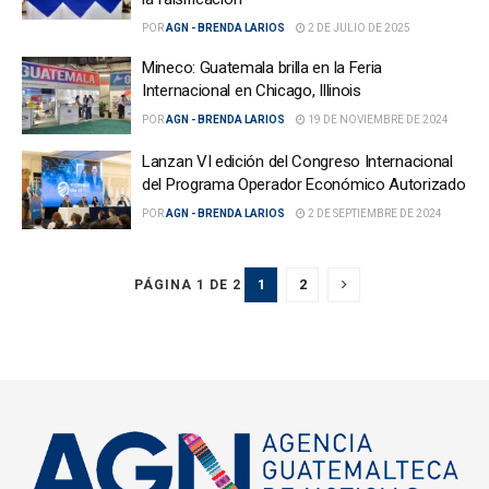
POR
AGN - BRENDA LARIOS
2 DE JULIO DE 2025
Mineco: Guatemala brilla en la Feria
Internacional en Chicago, Illinois
POR
AGN - BRENDA LARIOS
19 DE NOVIEMBRE DE 2024
Lanzan VI edición del Congreso Internacional
del Programa Operador Económico Autorizado
POR
AGN - BRENDA LARIOS
2 DE SEPTIEMBRE DE 2024
1
2
PÁGINA 1 DE 2