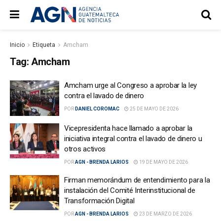
Inicio
Etiqueta
Amcham
Tag:
Amcham
Amcham urge al Congreso a aprobar la ley
contra el lavado de dinero
POR
DANIEL COROMAC
25 DE MAYO DE 2026
Vicepresidenta hace llamado a aprobar la
iniciativa integral contra el lavado de dinero u
otros activos
POR
AGN - BRENDA LARIOS
19 DE MAYO DE 2026
Firman memorándum de entendimiento para la
instalación del Comité Interinstitucional de
Transformación Digital
POR
AGN - BRENDA LARIOS
23 DE MARZO DE 2026