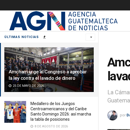
ÚLTIMAS NOTICIAS
Amch
Amcham urge al Congreso a aprobar
lava
la ley contra el lavado de dinero
25 DE MAYO DE 2026
La Cámar
Guatemal
Medallero de los Juegos
Centroamericanos y del Caribe
Santo Domingo 2026: así marcha
por
D
la tabla de posiciones
8 DE AGOSTO DE 2026