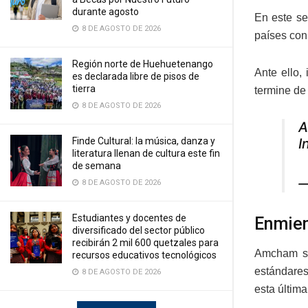
durante agosto
En este se
8 DE AGOSTO DE 2026
países cons
Región norte de Huehuetenango
Ante ello,
es declarada libre de pisos de
tierra
termine de 
8 DE AGOSTO DE 2026
A
Finde Cultural: la música, danza y
I
literatura llenan de cultura este fin
de semana
—
8 DE AGOSTO DE 2026
Estudiantes y docentes de
Enmien
diversificado del sector público
recibirán 2 mil 600 quetzales para
Amcham su
recursos educativos tecnológicos
estándares
8 DE AGOSTO DE 2026
esta últim