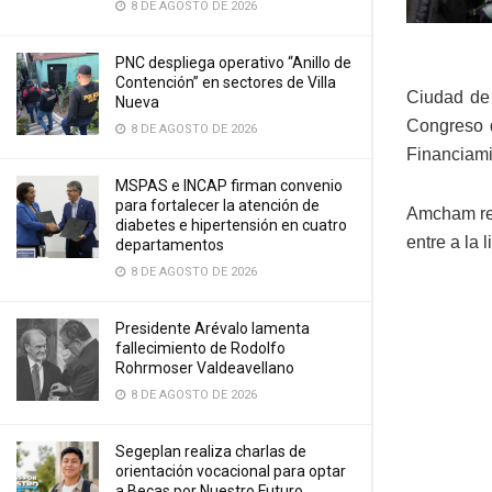
8 DE AGOSTO DE 2026
PNC despliega operativo “Anillo de
Contención” en sectores de Villa
Ciudad de
Nueva
Congreso d
8 DE AGOSTO DE 2026
Financiami
MSPAS e INCAP firman convenio
para fortalecer la atención de
Amcham rem
diabetes e hipertensión en cuatro
entre a la 
departamentos
8 DE AGOSTO DE 2026
Presidente Arévalo lamenta
fallecimiento de Rodolfo
Rohrmoser Valdeavellano
8 DE AGOSTO DE 2026
Segeplan realiza charlas de
orientación vocacional para optar
a Becas por Nuestro Futuro