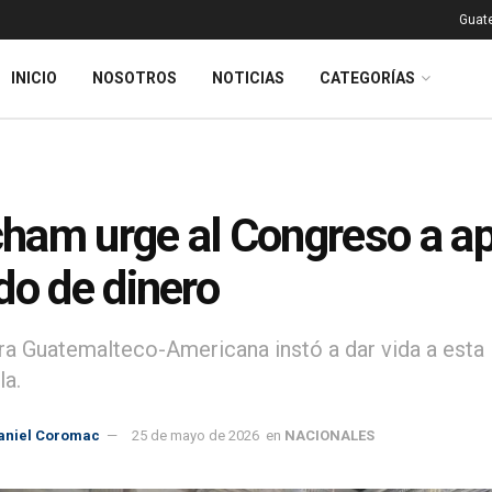
Guat
INICIO
NOSOTROS
NOTICIAS
CATEGORÍAS
am urge al Congreso a apro
do de dinero
a Guatemalteco-Americana instó a dar vida a esta le
a.
aniel Coromac
25 de mayo de 2026
en
NACIONALES