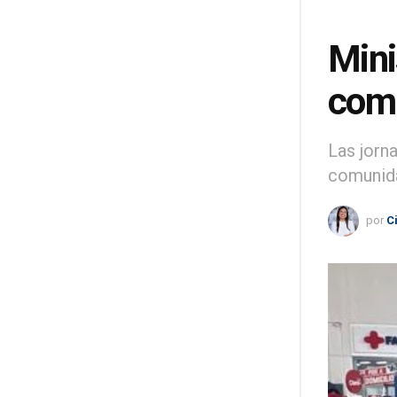
Mini
comu
Las jorn
comunid
por
C