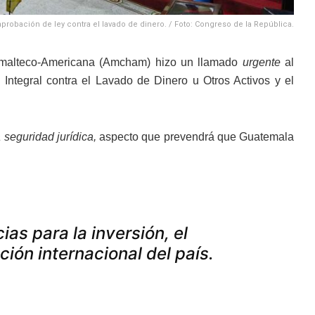
aprobación de ley contra el lavado de dinero. / Foto: Congreso de la República.
malteco-Americana (Amcham) hizo un llamado
urgente
al
Integral contra el Lavado de Dinero u Otros Activos y el
a seguridad jurídica,
aspecto que prevendrá que Guatemala
as para la inversión, el
ción internacional del país.