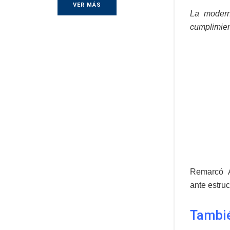
VER MÁS
La moderni
cumplimient
Remarcó A
ante estru
Tambié