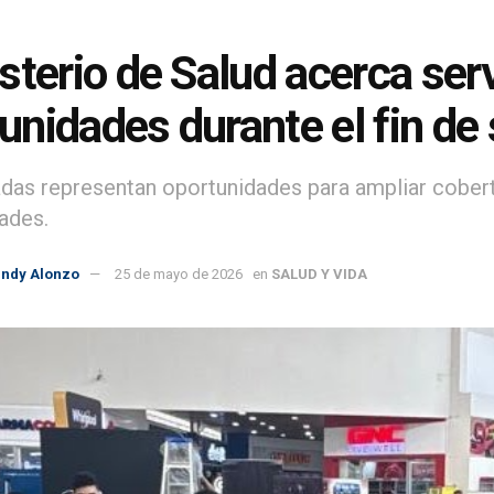
sterio de Salud acerca ser
nidades durante el fin d
adas representan oportunidades para ampliar cobert
ades.
indy Alonzo
25 de mayo de 2026
en
SALUD Y VIDA