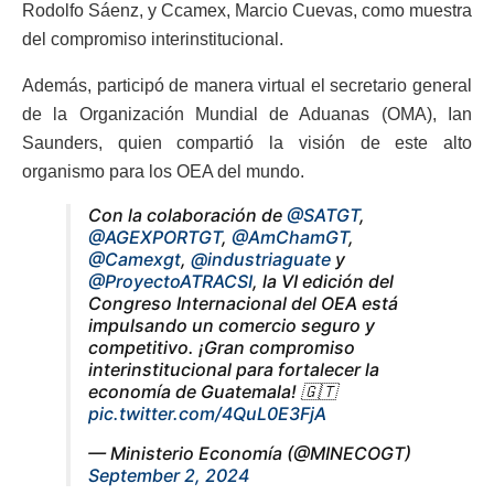
Rodolfo Sáenz, y Ccamex, Marcio Cuevas, como muestra
del compromiso interinstitucional.
Además, participó de manera virtual el secretario general
de la Organización Mundial de Aduanas (OMA), Ian
Saunders, quien compartió la visión de este alto
organismo para los OEA del mundo.
Con la colaboración de
@SATGT
,
@AGEXPORTGT
,
@AmChamGT
,
@Camexgt
,
@industriaguate
y
@ProyectoATRACSI
, la VI edición del
Congreso Internacional del OEA está
impulsando un comercio seguro y
competitivo. ¡Gran compromiso
interinstitucional para fortalecer la
economía de Guatemala! 🇬🇹
pic.twitter.com/4QuL0E3FjA
— Ministerio Economía (@MINECOGT)
September 2, 2024