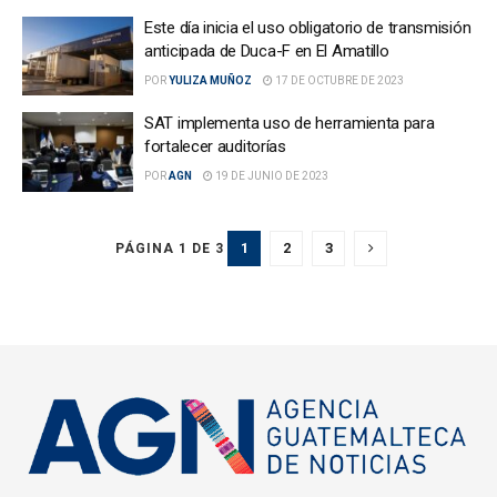
Este día inicia el uso obligatorio de transmisión
anticipada de Duca-F en El Amatillo
POR
YULIZA MUÑOZ
17 DE OCTUBRE DE 2023
SAT implementa uso de herramienta para
fortalecer auditorías
POR
AGN
19 DE JUNIO DE 2023
1
2
3
PÁGINA 1 DE 3