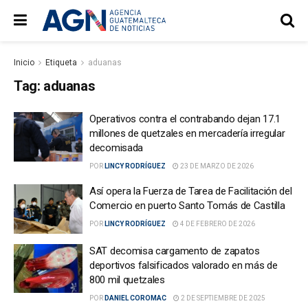
Inicio
Etiqueta
aduanas
Tag:
aduanas
Operativos contra el contrabando dejan 17.1
millones de quetzales en mercadería irregular
decomisada
POR
LINCY RODRÍGUEZ
23 DE MARZO DE 2026
Así opera la Fuerza de Tarea de Facilitación del
Comercio en puerto Santo Tomás de Castilla
POR
LINCY RODRÍGUEZ
4 DE FEBRERO DE 2026
SAT decomisa cargamento de zapatos
deportivos falsificados valorado en más de
800 mil quetzales
POR
DANIEL COROMAC
2 DE SEPTIEMBRE DE 2025