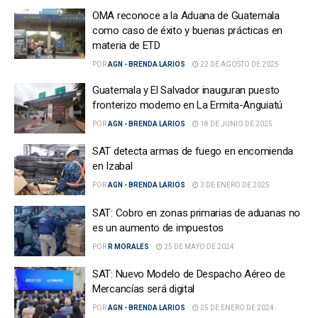
OMA reconoce a la Aduana de Guatemala
como caso de éxito y buenas prácticas en
materia de ETD
POR
AGN - BRENDA LARIOS
22 DE AGOSTO DE 2025
Guatemala y El Salvador inauguran puesto
fronterizo moderno en La Ermita-Anguiatú
POR
AGN - BRENDA LARIOS
18 DE JUNIO DE 2025
SAT detecta armas de fuego en encomienda
en Izabal
POR
AGN - BRENDA LARIOS
3 DE ENERO DE 2025
SAT: Cobro en zonas primarias de aduanas no
es un aumento de impuestos
POR
R MORALES
25 DE MAYO DE 2024
SAT: Nuevo Modelo de Despacho Aéreo de
Mercancías será digital
POR
AGN - BRENDA LARIOS
25 DE ENERO DE 2024