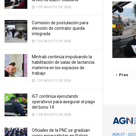
7 DE AGOSTO DE 2026
Comisión de postulación para
elección de contralor queda
integrada
7 DE AGOSTO DE 2026
Mintrab continúa impulsando la
habilitación de salas de lactancia
materna en los espacios de
trabajo
Prev
7 DE AGOSTO DE 2026
IGT continúa ejecutando
operativos para asegurar el pago
del bono 14
7 DE AGOSTO DE 2026
Oficiales de la PNC se gradúan
AGN.GT - 202
como especialistas en Policía