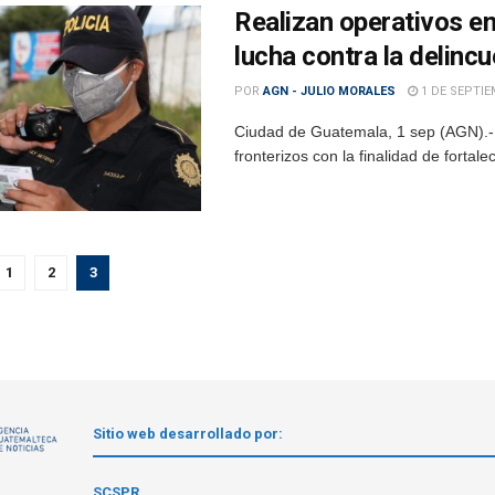
Realizan operativos en
lucha contra la delinc
POR
AGN - JULIO MORALES
1 DE SEPTIE
Ciudad de Guatemala, 1 sep (AGN).- L
fronterizos con la finalidad de fortale
1
2
3
Sitio web desarrollado por:
1
SCSPR