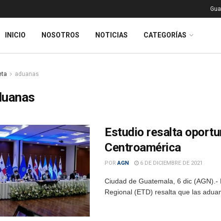
Gua
INICIO
NOSOTROS
NOTICIAS
CATEGORÍAS
eta
aduanas
duanas
Estudio resalta oport
Centroamérica
POR
AGN
6 DE DICIEMBRE DE 2021
Ciudad de Guatemala, 6 dic (AGN).- 
Regional (ETD) resalta que las aduan