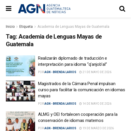
Inicio
Etiqueta
Academia de Lenguas Mayas de Guatemala
Tag:
Academia de Lenguas Mayas de
Guatemala
Realizarán diplomado de traducción e
interpretación para idioma “q’anjob’al”
POR
AGN - BRENDA LARIOS
21 DE MAYO DE 2026
Magistrados de la Cámara Penal impulsan
curso para facilitar la comunicación en idiomas
mayas
POR
AGN - BRENDA LARIOS
14 DE MAYO DE 2026
ALMG y OEI fortalecen cooperación para la
conservación de idiomas maternos
POR
AGN - BRENDA LARIOS
19 DE MARZO DE 2026