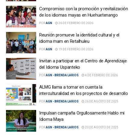
Compromiso con la promoción y revitalización
de los idiomas mayas en Huehuetenango
POR
AGN
26 DE FEBRERO DE 2026
Reunión promueve la identidad cultural y el
idioma mam en Retalhuleu
POR
AGN
19 DE FEBRERO DE 2026
Invitan a participar en el Centro de Aprendizaje
del Idioma Uspanteko
POR
AGN - BRENDA LARIOS
4 DE FEBRERO DE 2026
ALMG llama a tomar en cuenta la
interculturalidad en los proyectos de desarrollo
POR
AGN - BRENDA LARIOS
26 DE AGOSTO DE 2025
Impulsan campaña Orgullosamente Hablo mi
Idioma Maya
POR
AGN - BRENDA LARIOS
20 DE AGOSTO DE 2025