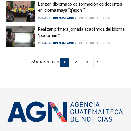
Lanzan diplomado de formación de docentes
en idioma maya “q’eqchi´”
POR
AGN - BRENDA LARIOS
8 DE JULIO DE 2025
Realizan primera jornada académica del idioma
“poqomam”
POR
AGN - BRENDA LARIOS
3 DE JULIO DE 2025
1
2
3
PÁGINA 1 DE 3