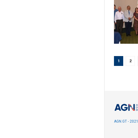
1
2
AGN.GT - 202