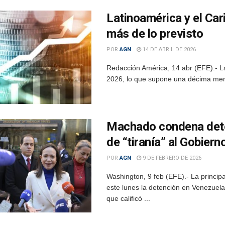
Latinoamérica y el Car
más de lo previsto
POR
AGN
14 DE ABRIL DE 2026
Redacción América, 14 abr (EFE).- L
2026, lo que supone una décima men
Machado condena dete
de “tiranía” al Gobier
POR
AGN
9 DE FEBRERO DE 2026
Washington, 9 feb (EFE).- La princip
este lunes la detención en Venezuela
que calificó ...