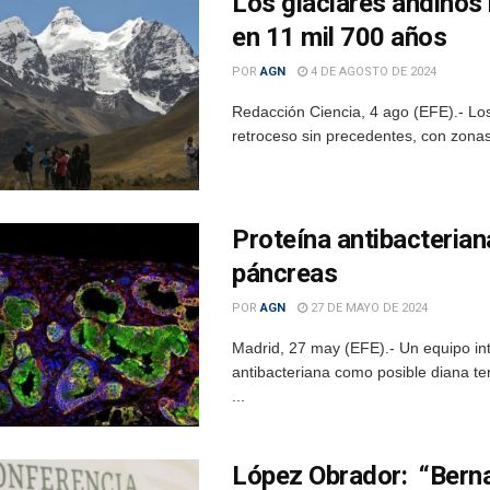
Los glaciares andinos 
en 11 mil 700 años
POR
AGN
4 DE AGOSTO DE 2024
Redacción Ciencia, 4 ago (EFE).- Los
retroceso sin precedentes, con zonas
Proteína antibacterian
páncreas
POR
AGN
27 DE MAYO DE 2024
Madrid, 27 may (EFE).- Un equipo in
antibacteriana como posible diana te
...
López Obrador: “Berna