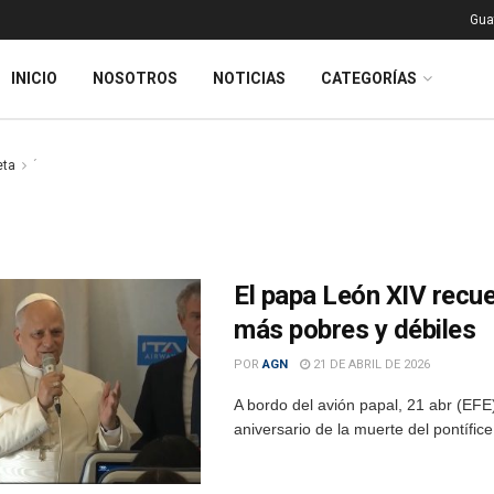
Gua
INICIO
NOSOTROS
NOTICIAS
CATEGORÍAS
eta
´
El papa León XIV recue
más pobres y débiles
POR
AGN
21 DE ABRIL DE 2026
A bordo del avión papal, 21 abr (EF
aniversario de la muerte del pontífice