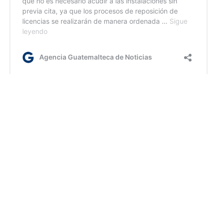
lr/rm/dm
Etiquetas:
Ejército
Operación Centinela Metropolitana