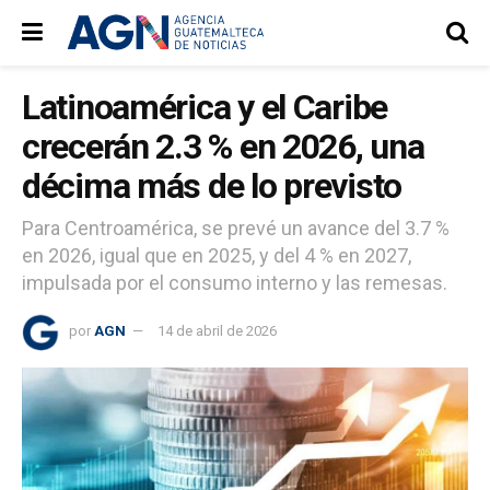
Latinoamérica y el Caribe
crecerán 2.3 % en 2026, una
décima más de lo previsto
Para Centroamérica, se prevé un avance del 3.7 %
en 2026, igual que en 2025, y del 4 % en 2027,
impulsada por el consumo interno y las remesas.
por
AGN
14 de abril de 2026