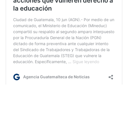
ca/ir/dm
Etiquetas:
Mineduc
STEG