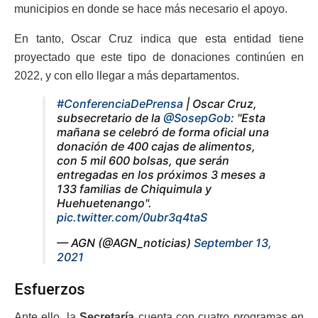
municipios en donde se hace más necesario el apoyo.
En tanto, Oscar Cruz indica que esta entidad tiene
proyectado que este tipo de donaciones continúen en
2022, y con ello llegar a más departamentos.
#ConferenciaDePrensa
| Oscar Cruz,
subsecretario de la
@SosepGob
: "Esta
mañana se celebró de forma oficial una
donación de 400 cajas de alimentos,
con 5 mil 600 bolsas, que serán
entregadas en los próximos 3 meses a
133 familias de Chiquimula y
Huehuetenango".
pic.twitter.com/0ubr3q4taS
— AGN (@AGN_noticias)
September 13,
2021
Esfuerzos
Ante ello, la
Secretaría
cuenta con cuatro programas en