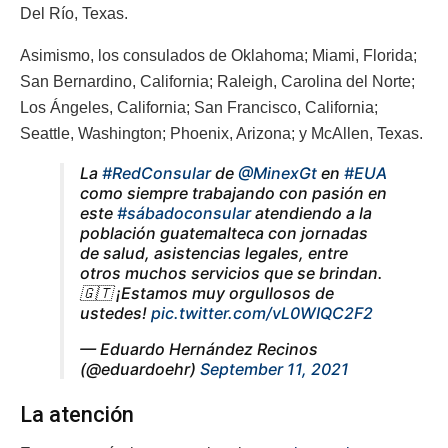
Del Río, Texas.
Asimismo, los consulados de Oklahoma; Miami, Florida;
San Bernardino, California; Raleigh, Carolina del Norte;
Los Ángeles, California; San Francisco, California;
Seattle, Washington; Phoenix, Arizona; y McAllen, Texas.
La
#RedConsular
de
@MinexGt
en
#EUA
como siempre trabajando con pasión en
este
#sábadoconsular
atendiendo a la
población guatemalteca con jornadas
de salud, asistencias legales, entre
otros muchos servicios que se brindan.
🇬🇹 ¡Estamos muy orgullosos de
ustedes!
pic.twitter.com/vL0WIQC2F2
— Eduardo Hernández Recinos
(@eduardoehr)
September 11, 2021
La atención