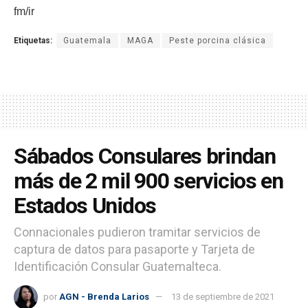
fm/ir
Etiquetas:
Guatemala
MAGA
Peste porcina clásica
Sábados Consulares brindan
más de 2 mil 900 servicios en
Estados Unidos
Connacionales pudieron tramitar servicios de
captura de datos para pasaporte y Tarjeta de
Identificación Consular Guatemalteca.
por
AGN - Brenda Larios
13 de septiembre de 2021