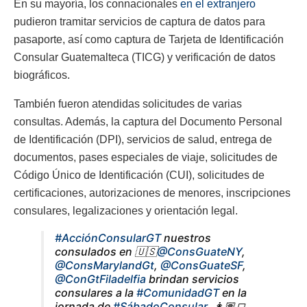
En su mayoría, los connacionales
en el extranjero
pudieron tramitar servicios de captura de datos para
pasaporte, así como captura de Tarjeta de Identificación
Consular Guatemalteca (TICG) y verificación de datos
biográficos.
También fueron atendidas solicitudes de varias
consultas. Además, la captura del Documento Personal
de Identificación (DPI), servicios de salud, entrega de
documentos, pases especiales de viaje, solicitudes de
Código Único de Identificación (CUI), solicitudes de
certificaciones, autorizaciones de menores, inscripciones
consulares, legalizaciones y orientación legal.
#AcciónConsularGT
nuestros
consulados en 🇺🇸
@ConsGuateNY
,
@ConsMarylandGt
,
@ConsGuateSF
,
@ConGtFiladelfia
brindan servicios
consulares a la
#ComunidadGT
en la
jornada de
#SábadoConsular
. 👩🏽‍💻