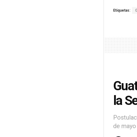
Etiquetas:
Guat
la S
Postulac
de mayo 