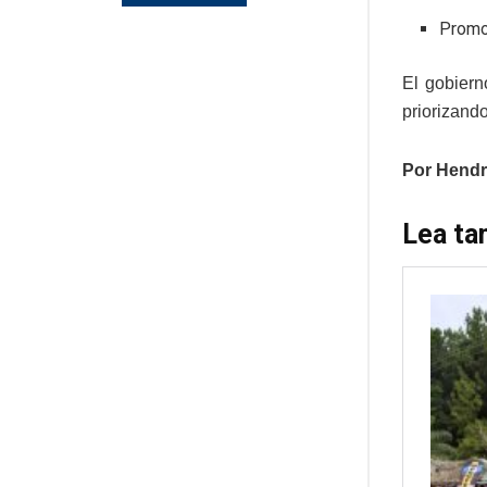
Promoc
El gobiern
priorizando
Por Hendr
Lea ta