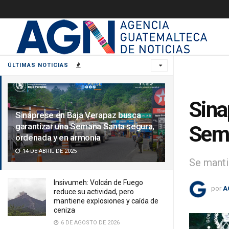
ÚLTIMAS NOTICIAS
Sina
Sinaprese en Baja Verapaz busca
garantizar una Semana Santa segura,
Sema
ordenada y en armonía
14 DE ABRIL DE 2025
Se manti
Insivumeh: Volcán de Fuego
por
A
reduce su actividad, pero
mantiene explosiones y caída de
ceniza
6 DE AGOSTO DE 2026