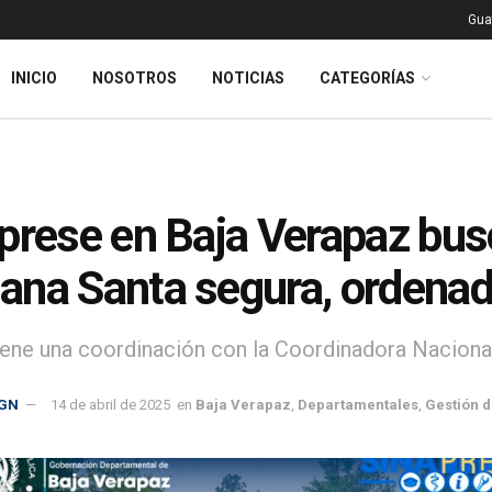
Gua
INICIO
NOSOTROS
NOTICIAS
CATEGORÍAS
prese en Baja Verapaz bus
na Santa segura, ordenad
ene una coordinación con la Coordinadora Nacional
GN
14 de abril de 2025
en
Baja Verapaz
,
Departamentales
,
Gestión d