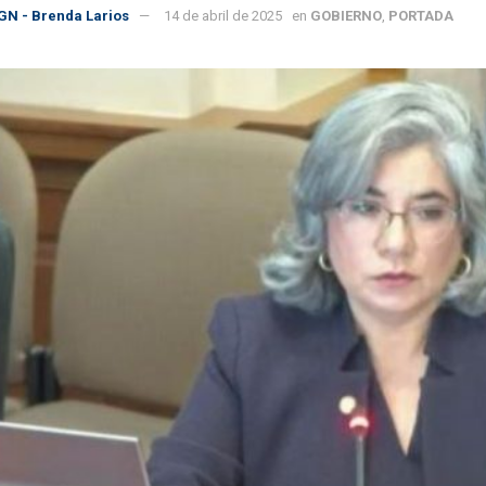
GN - Brenda Larios
14 de abril de 2025
en
GOBIERNO
,
PORTADA