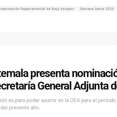
Gobernación Departamental de Baja Verapaz
Semana Santa 2025
emala presenta nominació
ecretaría General Adjunta 
ión es para poder asumir en la OEA para el período 
del presente año.