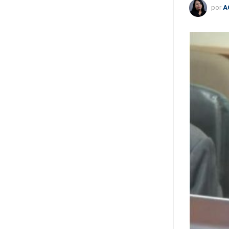
por
A