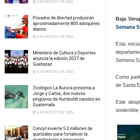
6 DE AGOSTO DE 2026
Privados de libertad producirán
Baja Verap
aproximadamente 800 adoquines
Semana Sa
diarios
6 DE AGOSTO DE 2026
Esta inici
departamen
Ministerio de Cultura y Deportes
anuncia la edición 2027 de
Semana San
Guatepaz
6 DE AGOSTO DE 2026
Como parte
de Santa E
Zoológico La Aurora presenta a
Jorge y Carlos, dos nuevos
pingüinos de Humboldt nacidos en
Este despl
Guatemala
sostenible 
6 DE AGOSTO DE 2026
Concyt invierte 5.2 millones de
quetzales para fortalecer la
investigación e innovación