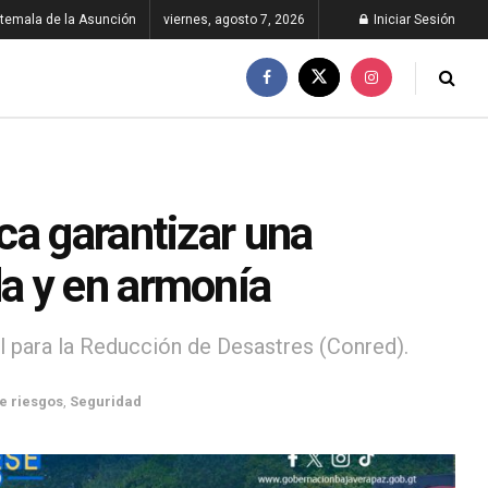
temala de la Asunción
viernes, agosto 7, 2026
Iniciar Sesión
ca garantizar una
a y en armonía
 para la Reducción de Desastres (Conred).
e riesgos
,
Seguridad